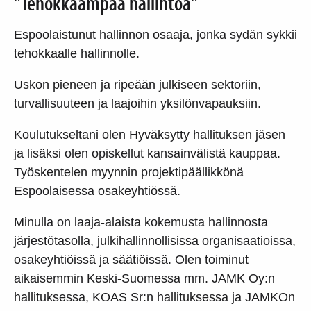
"Tehokkaampaa hallintoa"
Espoolaistunut hallinnon osaaja, jonka sydän sykkii
tehokkaalle hallinnolle.
Uskon pieneen ja ripeään julkiseen sektoriin,
turvallisuuteen ja laajoihin yksilönvapauksiin.
Koulutukseltani olen Hyväksytty hallituksen jäsen
ja lisäksi olen opiskellut kansainvälistä kauppaa.
Työskentelen myynnin projektipäällikkönä
Espoolaisessa osakeyhtiössä.
Minulla on laaja-alaista kokemusta hallinnosta
järjestötasolla, julkihallinnollisissa organisaatioissa,
osakeyhtiöissä ja säätiöissä. Olen toiminut
aikaisemmin Keski-Suomessa mm. JAMK Oy:n
hallituksessa, KOAS Sr:n hallituksessa ja JAMKOn