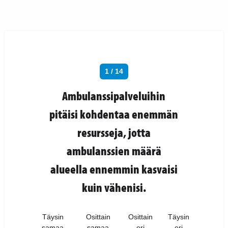
1 / 14
Ambulanssipalveluihin
pitäisi kohdentaa enemmän
resursseja, jotta
ambulanssien määrä
alueella ennemmin kasvaisi
kuin vähenisi.
Täysin
Osittain
Osittain
Täysin
samaa
samaa
eri
eri