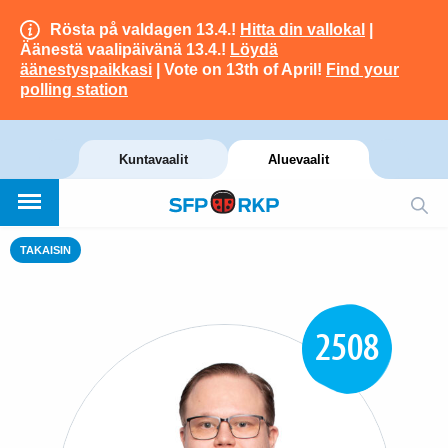
Rösta på valdagen 13.4.!
Hitta din vallokal
|
Äänestä vaalipäivänä 13.4.!
Löydä
äänestyspaikkasi
| Vote on 13th of April!
Find your
polling station
Kuntavaalit
Aluevaalit
TAKAISIN
2508