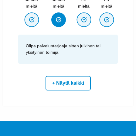
mieltä
mieltä
mieltä
mieltä
Olipa palveluntarjoaja sitten julkinen tai
yksityinen toimija.
+ Näytä kaikki