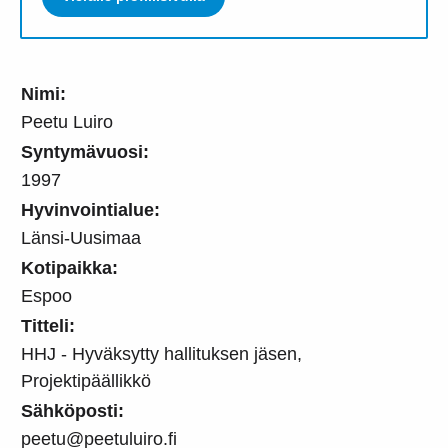
Nimi:
Peetu Luiro
Syntymävuosi:
1997
Hyvinvointialue:
Länsi-Uusimaa
Kotipaikka:
Espoo
Titteli:
HHJ - Hyväksytty hallituksen jäsen,
Projektipäällikkö
Sähköposti:
peetu@peetuluiro.fi