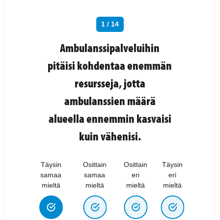
1 / 14
Ambulanssipalveluihin
pitäisi kohdentaa enemmän
resursseja, jotta
ambulanssien määrä
alueella ennemmin kasvaisi
kuin vähenisi.
Täysin
Osittain
Osittain
Täysin
samaa
samaa
eri
eri
mieltä
mieltä
mieltä
mieltä