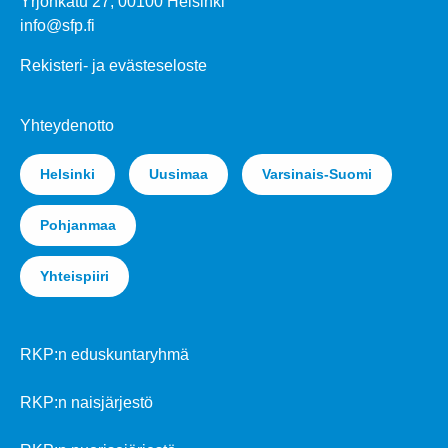
Yrjönkatu 27, 00100 Helsinki
info@sfp.fi
Rekisteri- ja evästeseloste
Yhteydenotto
Helsinki
Uusimaa
Varsinais-Suomi
Pohjanmaa
Yhteispiiri
RKP:n eduskuntaryhmä
RKP:n naisjärjestö