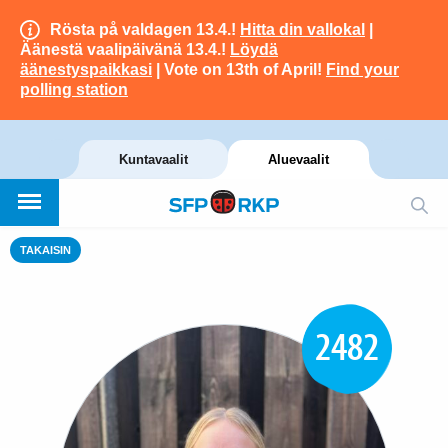
Rösta på valdagen 13.4.!
Hitta din vallokal
|
Äänestä vaalipäivänä 13.4.!
Löydä
äänestyspaikkasi
| Vote on 13th of April!
Find your
polling station
Kuntavaalit
Aluevaalit
TAKAISIN
2482