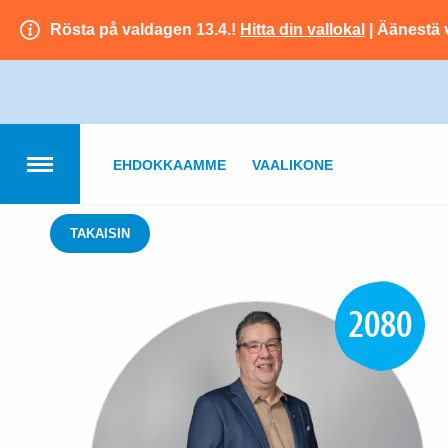
Rösta på valdagen 13.4.!
Hitta din vallokal
| Äänestä 
EHDOKKAAMME
VAALIKONE
TAKAISIN
2080