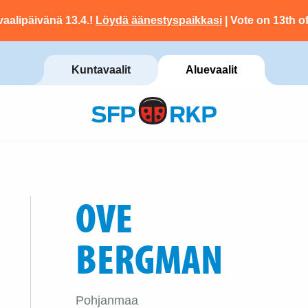
vaalipäivänä 13.4.!
Löydä äänestyspaikkasi
| Vote on 13th of
Kuntavaalit
Aluevaalit
OVE
BERGMAN
Pohjanmaa