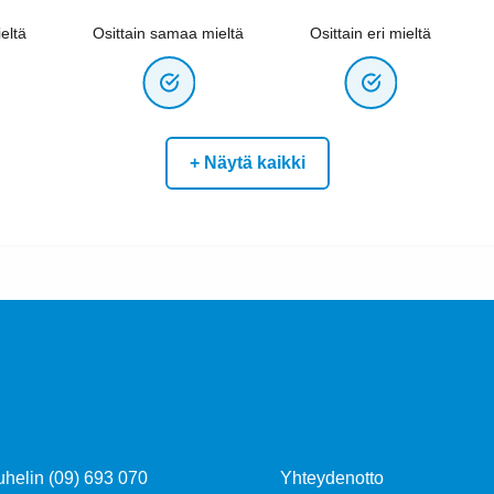
eltä
Osittain samaa mieltä
Osittain eri mieltä
+ Näytä kaikki
uhelin (09) 693 070
Yhteydenotto