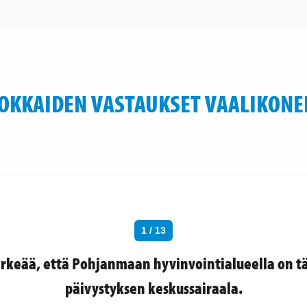
OKKAIDEN VASTAUKSET VAALIKONE
1 / 13
ärkeää, että Pohjanmaan hyvinvointialueella on t
päivystyksen keskussairaala.