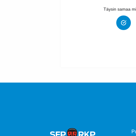
Täysin samaa mi
P