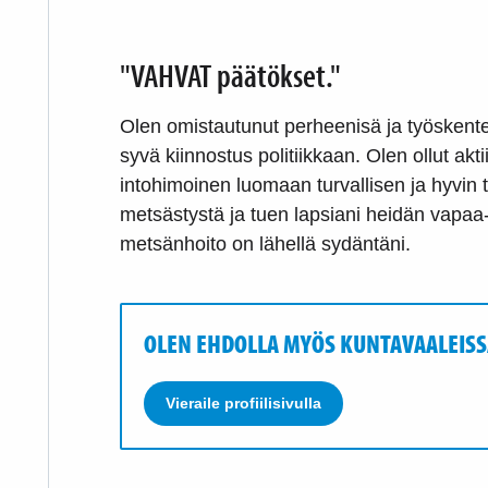
"VAHVAT päätökset."
Olen omistautunut perheenisä ja työskentel
syvä kiinnostus politiikkaan. Olen ollut akti
intohimoinen luomaan turvallisen ja hyvin 
metsästystä ja tuen lapsiani heidän vapaa
metsänhoito on lähellä sydäntäni.
OLEN EHDOLLA MYÖS KUNTAVAALEISS
Vieraile profiilisivulla