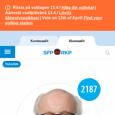
Rösta på valdagen 13.4.!
Hitta din vallokal
|
Äänestä vaalipäivänä 13.4.!
Löydä
äänestyspaikkasi
| Vote on 13th of April!
Find your
polling station
Kuntavaalit
Aluevaalit
TAKAISIN
2187