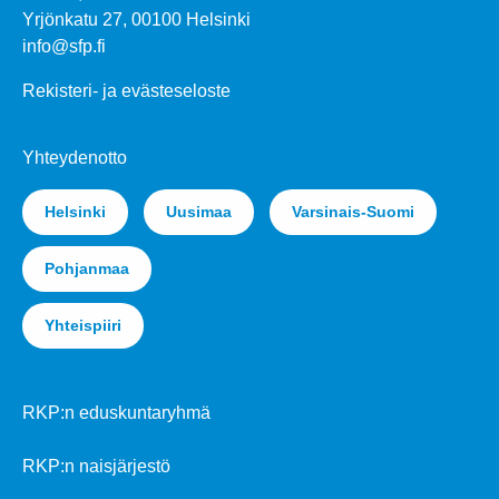
Yrjönkatu 27, 00100 Helsinki
info@sfp.fi
Rekisteri- ja evästeseloste
Yhteydenotto
Helsinki
Uusimaa
Varsinais-Suomi
Pohjanmaa
Yhteispiiri
RKP:n eduskuntaryhmä
RKP:n naisjärjestö