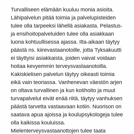
Turvalliseen elämään kuuluu monia asioita.
Lähipalvelun pitää toimia ja palvelupisteiden
tulee olla tarpeeksi lähellä asiakasta. Pelastus-
ja ensihoitopalveluiden tulee olla asiakkaan
luona kohtuullisessa ajassa. Ilta-aikaan täytyy
päästä ns. kiirevastaanotoille, jotta Tyksakuutti
ei täyttyisi asiakkaista, joiden vaivat voidaan
hoitaa kevyemmin terveysvastaanotoilla.
Kakiskielisen palvelun täytyy oikeasti toimia
eikä vain teoriassa. Vanhenevan väestön arjen
on oltava turvallinen ja kun kotihoito ja muut
turvapalvelut eivät enää riitä, täytyy vanhuksen
päästä tarvetta vastaavaan kotiin. Nuorison on
saatava apua ajoissa ja koulupsykologeja tulee
olla kaikissa kouluissa.
Mielenterveysvastaanottojen tulee taata