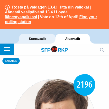
Rösta på valdagen 13.4.!
Hitta din vallokal
|
Äänestä vaalipäivänä 13.4.!
Löydä
äänestyspaikkasi
| Vote on 13th of April!
Find your
polling station
Kuntavaalit
Aluevaalit
TAKAISIN
2196