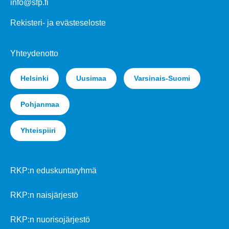
info@sfp.fi
Rekisteri- ja evästeseloste
Yhteydenotto
Helsinki
Uusimaa
Varsinais-Suomi
Pohjanmaa
Yhteispiiri
RKP:n eduskuntaryhmä
RKP:n naisjärjestö
RKP:n nuorisojärjestö