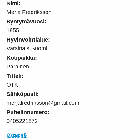
Nimi:
Merja Fredriksson
Syntymävuosi:
1955
Hyvinvointialue:
Varsinais-Suomi
Kotipaikka:
Parainen
Titteli:
OTK
Sähköposti:
merjafredriksson@gmail.com
Puhelinnumero:
0405221872
JÄSENENÄ: