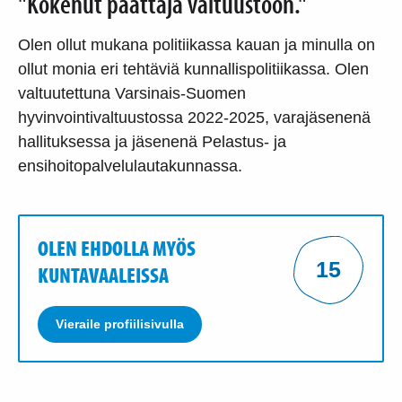
"Kokenut päättäjä valtuustoon."
Olen ollut mukana politiikassa kauan ja minulla on
ollut monia eri tehtäviä kunnallispolitiikassa. Olen
valtuutettuna Varsinais-Suomen
hyvinvointivaltuustossa 2022-2025, varajäsenenä
hallituksessa ja jäsenenä Pelastus- ja
ensihoitopalvelulautakunnassa.
OLEN EHDOLLA MYÖS
15
KUNTAVAALEISSA
Vieraile profiilisivulla