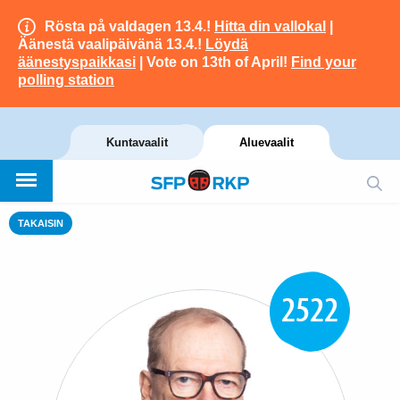
Rösta på valdagen 13.4.!
Hitta din vallokal
|
Äänestä vaalipäivänä 13.4.!
Löydä
äänestyspaikkasi
| Vote on 13th of April!
Find your
polling station
Kuntavaalit
Aluevaalit
TAKAISIN
2522