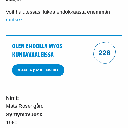
Voit halutessasi lukea ehdokkaasta enemmän
ruotsiksi
.
OLEN EHDOLLA MYÖS
228
KUNTAVAALEISSA
Vieraile profiilisivulla
Nimi:
Mats Rosengård
Syntymävuosi:
1960