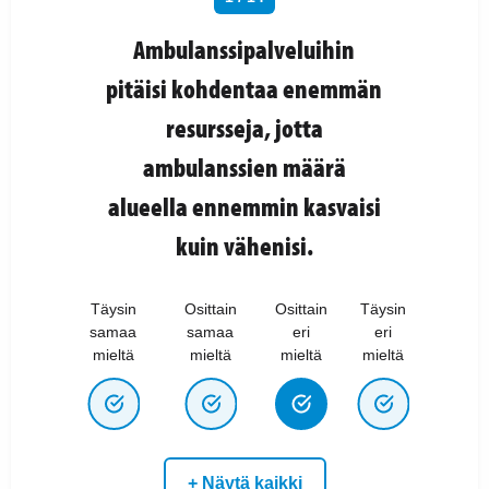
Ambulanssipalveluihin
pitäisi kohdentaa enemmän
resursseja, jotta
ambulanssien määrä
alueella ennemmin kasvaisi
kuin vähenisi.
Täysin
Osittain
Osittain
Täysin
samaa
samaa
eri
eri
mieltä
mieltä
mieltä
mieltä
+ Näytä kaikki