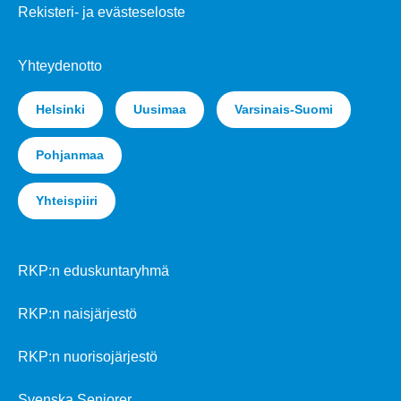
Rekisteri- ja evästeseloste
Yhteydenotto
Helsinki
Uusimaa
Varsinais-Suomi
Pohjanmaa
Yhteispiiri
RKP:n eduskuntaryhmä
RKP:n naisjärjestö
RKP:n nuorisojärjestö
Svenska Seniorer