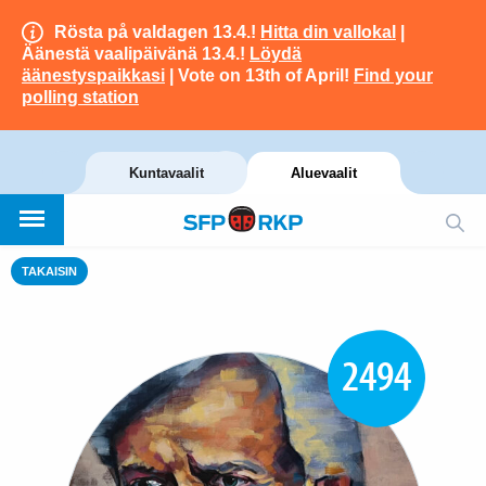
Rösta på valdagen 13.4.!
Hitta din vallokal
|
Äänestä vaalipäivänä 13.4.!
Löydä
äänestyspaikkasi
| Vote on 13th of April!
Find your
polling station
Kuntavaalit
Aluevaalit
TAKAISIN
2494