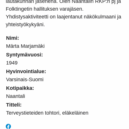
lautakunnan jäsenenä. Olen Naantalin RKP:n pj ja
Folktingetin hallituksen varajäsen.
Yhdistysaktiviteetti on laajentanut näkökulmaani ja
yhteistyökykyäni.
Nimi:
Märta Marjamäki
Syntymävuosi:
1949
Hyvinvointialue:
Varsinais-Suomi
Kotipaikka:
Naantali
Titteli:
Terveystieteiden tohtori, eläkeläinen