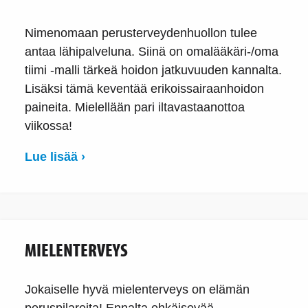
Nimenomaan perusterveydenhuollon tulee
antaa lähipalveluna. Siinä on omalääkäri-/oma
tiimi -malli tärkeä hoidon jatkuvuuden kannalta.
Lisäksi tämä keventää erikoissairaanhoidon
paineita. Mielellään pari iltavastaanottoa
viikossa!
Lue lisää ›
MIELENTERVEYS
Jokaiselle hyvä mielenterveys on elämän
peruspilareita! Ennalta ehkäisevää