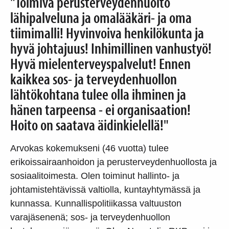
"Toimiva perusterveydenhuolto
lähipalveluna ja omalääkäri- ja oma
tiimimalli! Hyvinvoiva henkilökunta ja
hyvä johtajuus! Inhimillinen vanhustyö!
Hyvä mielenterveyspalvelut! Ennen
kaikkea sos- ja terveydenhuollon
lähtökohtana tulee olla ihminen ja
hänen tarpeensa - ei organisaation!
Hoito on saatava äidinkielellä!"
Arvokas kokemukseni (46 vuotta) tulee
erikoissairaanhoidon ja perusterveydenhuollosta ja
sosiaalitoimesta. Olen toiminut hallinto- ja
johtamistehtävissä valtiolla, kuntayhtymässä ja
kunnassa. Kunnallispolitiikassa valtuuston
varajäsenenä; sos- ja terveydenhuollon