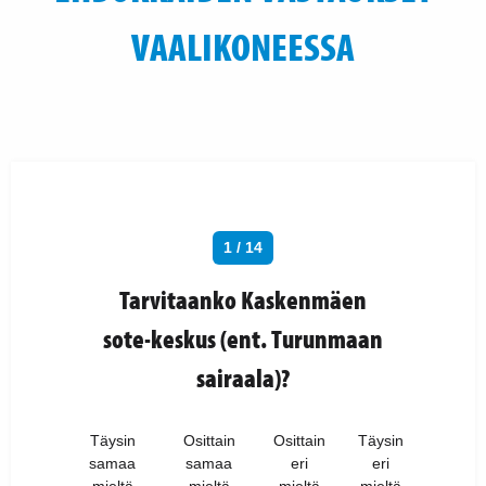
VAALIKONEESSA
1 / 14
Tarvitaanko Kaskenmäen
sote-keskus (ent. Turunmaan
sairaala)?
Täysin
Osittain
Osittain
Täysin
samaa
samaa
eri
eri
mieltä
mieltä
mieltä
mieltä