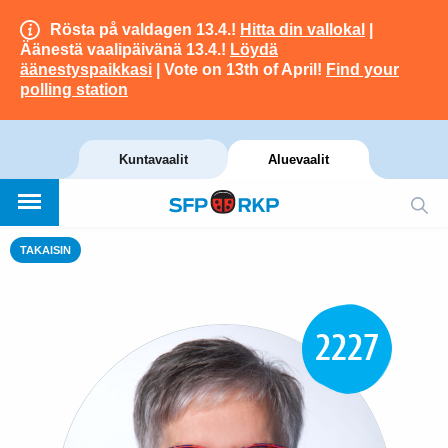
Rösta på valdagen 13.4.!
Hitta din vallokal
|
Äänestä vaalipäivänä 13.4.!
Löydä
äänestyspaikkasi
| Vote on 13th of April!
Find your
polling station
Kuntavaalit
Aluevaalit
TAKAISIN
2227