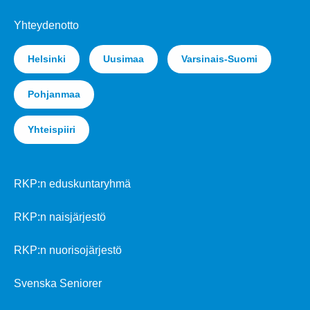
Yhteydenotto
Helsinki
Uusimaa
Varsinais-Suomi
Pohjanmaa
Yhteispiiri
RKP:n eduskuntaryhmä
RKP:n naisjärjestö
RKP:n nuorisojärjestö
Svenska Seniorer