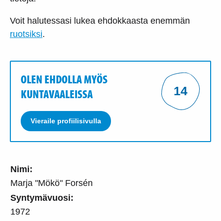
Voit halutessasi lukea ehdokkaasta enemmän
ruotsiksi
.
OLEN EHDOLLA MYÖS
14
KUNTAVAALEISSA
Vieraile profiilisivulla
Nimi:
Marja "Mökö" Forsén
Syntymävuosi:
1972