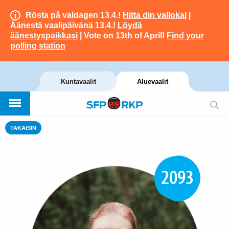
Rösta på valdagen 13.4.!
Hitta din vallokal
|
Äänestä vaalipäivänä 13.4.!
Löydä
äänestyspaikkasi
| Vote on 13th of April!
Find your
polling station
Kuntavaalit
Aluevaalit
TAKAISIN
2093