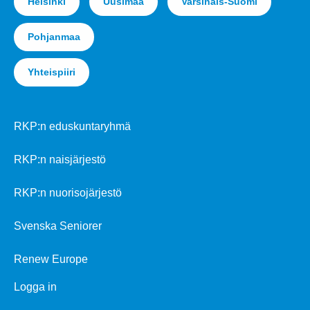
Helsinki
Uusimaa
Varsinais-Suomi
Pohjanmaa
Yhteispiiri
RKP:n eduskuntaryhmä
RKP:n naisjärjestö
RKP:n nuorisojärjestö
Svenska Seniorer
Renew Europe
Logga in