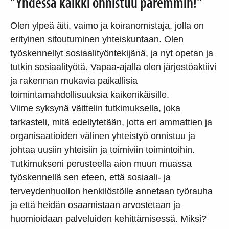
"Yhdessä kaikki onnistuu paremmin!"
Olen ylpeä äiti, vaimo ja koiranomistaja, jolla on
erityinen sitoutuminen yhteiskuntaan. Olen
työskennellyt sosiaalityöntekijänä, ja nyt opetan ja
tutkin sosiaalityötä. Vapaa-ajalla olen järjestöaktiivi
ja rakennan mukavia paikallisia
toimintamahdollisuuksia kaikenikäisille.
Viime syksynä väittelin tutkimuksella, joka
tarkasteli, mitä edellytetään, jotta eri ammattien ja
organisaatioiden välinen yhteistyö onnistuu ja
johtaa uusiin yhteisiin ja toimiviin toimintoihin.
Tutkimukseni perusteella aion muun muassa
työskennellä sen eteen, että sosiaali- ja
terveydenhuollon henkilöstölle annetaan työrauha
ja että heidän osaamistaan arvostetaan ja
huomioidaan palveluiden kehittämisessä. Miksi?