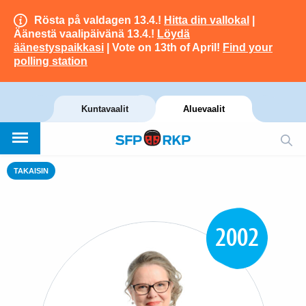
Rösta på valdagen 13.4.!
Hitta din vallokal
|
Äänestä vaalipäivänä 13.4.!
Löydä
äänestyspaikkasi
| Vote on 13th of April!
Find your
polling station
Kuntavaalit
Aluevaalit
TAKAISIN
2002