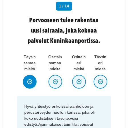
1 / 14
Porvooseen tulee rakentaa
uusi sairaala, joka kokoaa
palvelut Kuninkaanportissa.
Täysin
Osittain
Osittain
Täysin
samaa
samaa
eri
eri
mieltä
mieltä
mieltä
mieltä
Hyvä yhteistyö erikoissairaanhoidon ja
perusterveydenhuollon kanssa, joka oli
koko uudistuksen tavoite,voisi
edistyä.Ajanmukaiset toimitilat voisivat