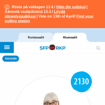
Rösta på valdagen 13.4.!
Hitta din vallokal
|
Äänestä vaalipäivänä 13.4.!
Löydä
äänestyspaikkasi
| Vote on 13th of April!
Find your
polling station
Kuntavaalit
Aluevaalit
TAKAISIN
2130