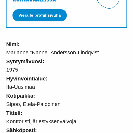
Vieraile profiilisivulla
Nimi:
Marianne ”Nanne” Andersson-Lindqvist
Syntymävuosi:
1975
Hyvinvointialue:
Itä-Uusimaa
Kotipaikka:
Sipoo, Etelä-Paippinen
Titteli:
Konttoristi,järjestyksenvalvoja
Sähköposti: