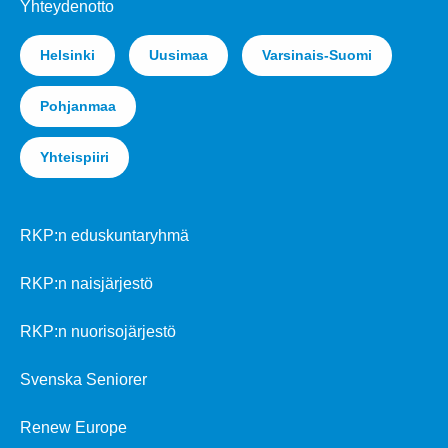
Yhteydenotto
Helsinki
Uusimaa
Varsinais-Suomi
Pohjanmaa
Yhteispiiri
RKP:n eduskuntaryhmä
RKP:n naisjärjestö
RKP:n nuorisojärjestö
Svenska Seniorer
Renew Europe