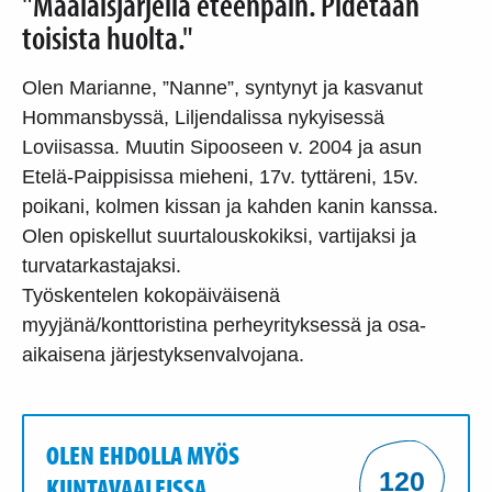
"Maalaisjärjellä eteenpäin. Pidetään
toisista huolta."
Olen Marianne, ”Nanne”, syntynyt ja kasvanut
Hommansbyssä, Liljendalissa nykyisessä
Loviisassa. Muutin Sipooseen v. 2004 ja asun
Etelä-Paippisissa mieheni, 17v. tyttäreni, 15v.
poikani, kolmen kissan ja kahden kanin kanssa.
Olen opiskellut suurtalouskokiksi, vartijaksi ja
turvatarkastajaksi.
Työskentelen kokopäiväisenä
myyjänä/konttoristina perheyrityksessä ja osa-
aikaisena järjestyksenvalvojana.
OLEN EHDOLLA MYÖS
120
KUNTAVAALEISSA