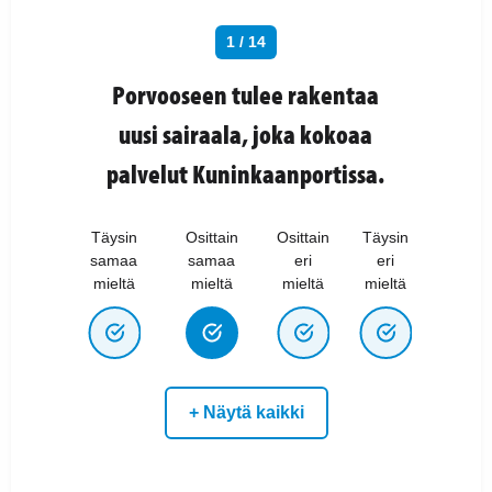
1 / 14
Porvooseen tulee rakentaa
uusi sairaala, joka kokoaa
palvelut Kuninkaanportissa.
Täysin
Osittain
Osittain
Täysin
samaa
samaa
eri
eri
mieltä
mieltä
mieltä
mieltä
+ Näytä kaikki