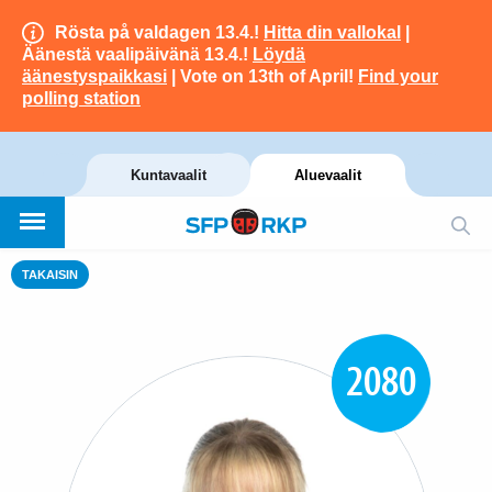
Rösta på valdagen 13.4.!
Hitta din vallokal
|
Äänestä vaalipäivänä 13.4.!
Löydä
äänestyspaikkasi
| Vote on 13th of April!
Find your
polling station
Kuntavaalit
Aluevaalit
TAKAISIN
2080