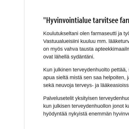
"Hyvinvointialue tarvitsee fa
Koulutukseltani olen farmaseutti ja t
Vastuualueisiini kuuluu mm. lääketur
on myös vahva tausta apteekkimaailma
ovat lähellä sydäntäni.
Kun julkinen terveydenhuolto pettää,
apua sieltä mistä sen saa helpoiten, 
sekä neuvoja terveys- ja lääkeasioissa
Palvelusetelit yksityisen terveydenhuo
kun julkisen terveydenhuollon jonot kas
hyödyntää nykyistä enemmän hyvinv
m