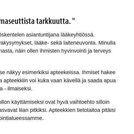
rmaseuttista tarkkuutta. "
yöskentelen asiantuntijana lääkeyhtiössä.
vakysymykset, lääke- sekä laiteneuvonta. Minulla
sta, näin ollen ihmisten hyvinvointi ja terveys
 se näkyy esimerkiksi apteekeissa. Ihmiset hakee
ja apteekkiin voi kuka vaan kävellä ja saada apua
 - ilmaiseksi.
llon käyttämiseksi ovat hyvä vaihtoehto silloin
vavat liian pitkiksi. Apteekkien tietotaitoa pitäisi
ointialueessamme.