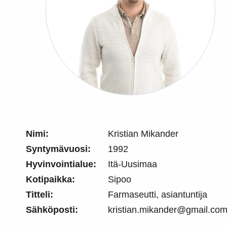
Nimi:
Kristian Mikander
Syntymävuosi:
1992
Hyvinvointialue:
Itä-Uusimaa
Kotipaikka:
Sipoo
Titteli:
Farmaseutti, asiantuntija
Sähköposti:
kristian.mikander@gmail.co