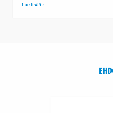
Lue lisää ›
EHD