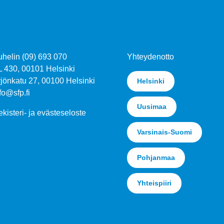
uhelin (09) 693 070
Yhteydenotto
L 430, 00101 Helsinki
jönkatu 27, 00100 Helsinki
Helsinki
fo@sfp.fi
Uusimaa
kisteri- ja evästeseloste
Varsinais-Suomi
Pohjanmaa
Yhteispiiri