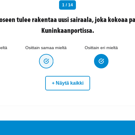
1 / 14
oseen tulee rakentaa uusi sairaala, joka kokoaa pa
Kuninkaanportissa.
eltä
Osittain samaa mieltä
Osittain eri mieltä
+ Näytä kaikki