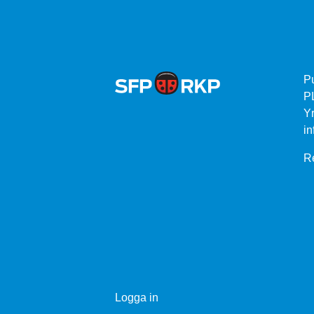
P
P
Yr
in
Re
Logga in