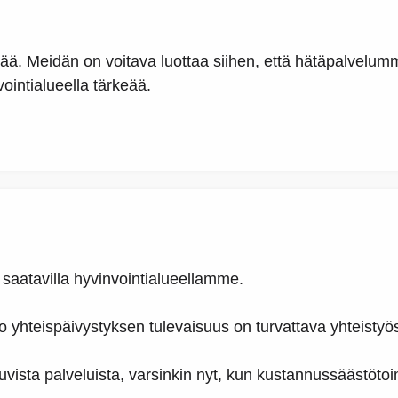
ää. Meidän on voitava luottaa siihen, että hätäpalvelumme
ointialueella tärkeää.
 saatavilla hyvinvointialueellamme.
orvoo yhteispäivystyksen tulevaisuus on turvattava yhteis
vista palveluista, varsinkin nyt, kun kustannussäästötoi