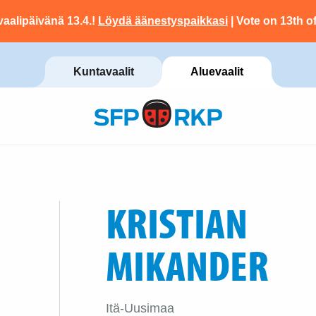
vaalipäivänä 13.4.!
Löydä äänestyspaikkasi
| Vote on 13th of
Kuntavaalit
Aluevaalit
KRISTIAN
MIKANDER
Itä-Uusimaa