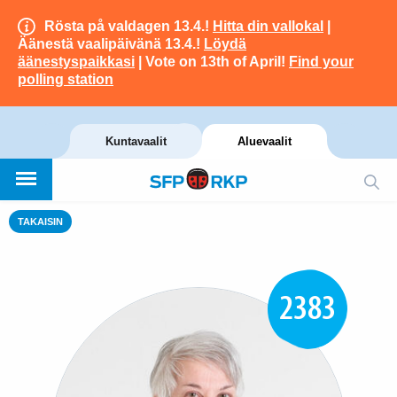
Rösta på valdagen 13.4.!
Hitta din vallokal
|
Äänestä vaalipäivänä 13.4.!
Löydä
äänestyspaikkasi
| Vote on 13th of April!
Find your
polling station
Kuntavaalit
Aluevaalit
TAKAISIN
2383