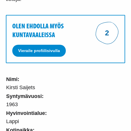
OLEN EHDOLLA MYÖS
2
KUNTAVAALEISSA
Vieraile profiilisivulla
Nimi:
Kirsti Saijets
Syntymävuosi:
1963
Hyvinvointialue:
Lappi
Kotipaikka: