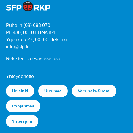
Puhelin (09) 693 070
PL 430, 00101 Helsinki
Yrjönkatu 27, 00100 Helsinki
info@sfp.fi
Rekisteri- ja evästeseloste
Yhteydenotto
Helsinki
Uusimaa
Varsinais-Suomi
Pohjanmaa
Yhteispiiri