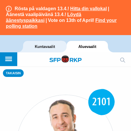
Rösta på valdagen 13.4.!
Hitta din vallokal
|
Äänestä vaalipäivänä 13.4.!
Löydä
äänestyspaikkasi
| Vote on 13th of April!
Find your
polling station
Kuntavaalit
Aluevaalit
TAKAISIN
2101