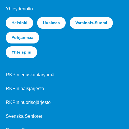
Yhteydenotto
Helsinki
Uusimaa
Varsinais-Suomi
Pohjanmaa
Yhteispiiri
RKP:n eduskuntaryhmä
RKP:n naisjärjestö
RKP:n nuorisojärjestö
Svenska Seniorer