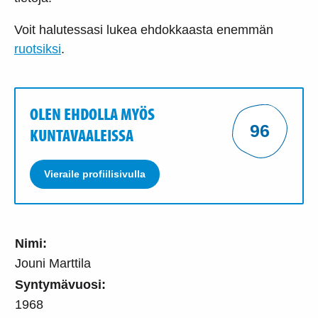
Voit halutessasi lukea ehdokkaasta enemmän
ruotsiksi
.
OLEN EHDOLLA MYÖS
96
KUNTAVAALEISSA
Vieraile profiilisivulla
Nimi:
Jouni Marttila
Syntymävuosi:
1968