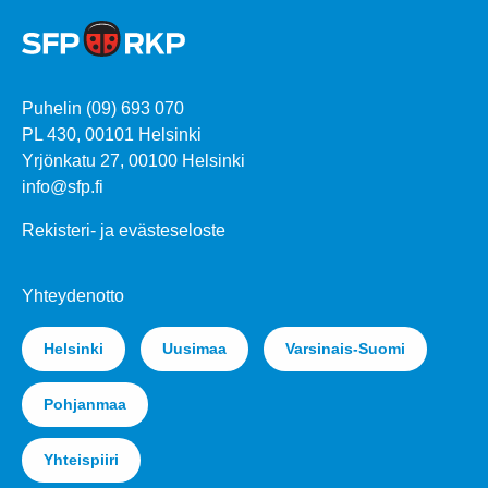
Puhelin (09) 693 070
PL 430, 00101 Helsinki
Yrjönkatu 27, 00100 Helsinki
info@sfp.fi
Rekisteri- ja evästeseloste
Yhteydenotto
Helsinki
Uusimaa
Varsinais-Suomi
Pohjanmaa
Yhteispiiri