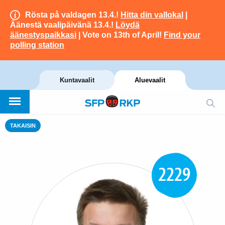
Rösta på valdagen 13.4.!
Hitta din vallokal
|
Äänestä vaalipäivänä 13.4.!
Löydä
äänestyspaikkasi
| Vote on 13th of April!
Find your
polling station
Kuntavaalit
Aluevaalit
TAKAISIN
2229