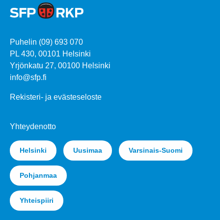
Puhelin (09) 693 070
PL 430, 00101 Helsinki
Yrjönkatu 27, 00100 Helsinki
info@sfp.fi
Rekisteri- ja evästeseloste
Yhteydenotto
Helsinki
Uusimaa
Varsinais-Suomi
Pohjanmaa
Yhteispiiri