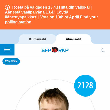
Rösta på valdagen 13.4.!
Hitta din vallokal
|
Äänestä vaalipäivänä 13.4.!
Löydä
äänestyspaikkasi
| Vote on 13th of April!
Find your
polling station
Kuntavaalit
Aluevaalit
TAKAISIN
2128