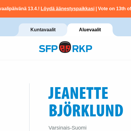
vaalipäivänä 13.4.!
Löydä äänestyspaikkasi
| Vote on 13th of
Kuntavaalit
Aluevaalit
JEANETTE
BJÖRKLUND
Varsinais-Suomi