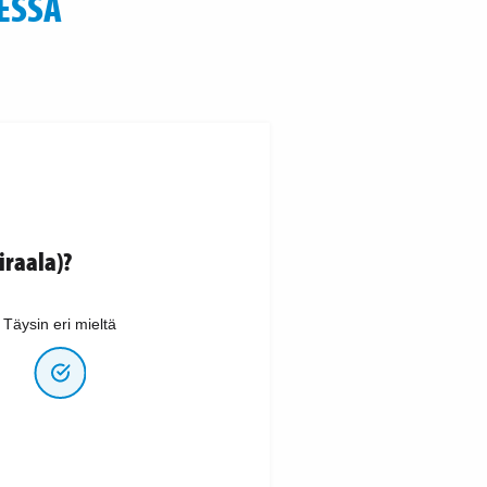
ESSA
raala)?
Täysin eri mieltä