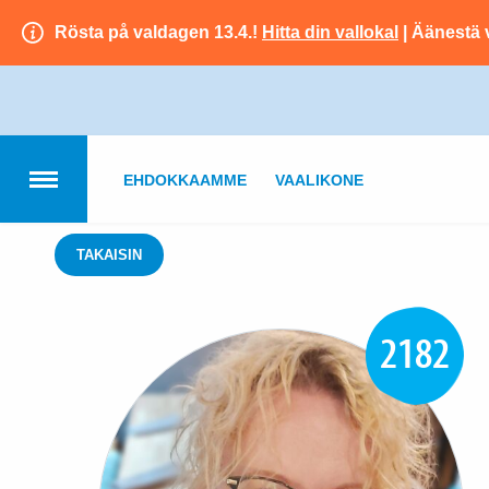
Rösta på valdagen 13.4.!
Hitta din vallokal
| Äänestä 
EHDOKKAAMME
VAALIKONE
TAKAISIN
2182