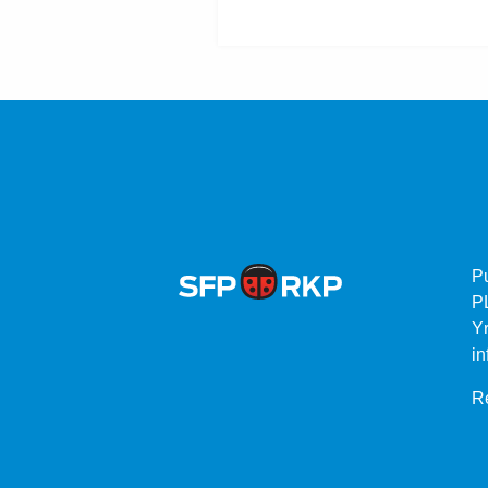
P
P
Yr
in
Re