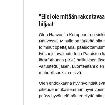
"Ellei ole mitään rakentavaa 
hiljaa!"
Olen Nauvon ja Korppoon ruotsinkiel
Nauvossa. Minulle on tärkeää oll
toiminut opettajana, pääluottamus
työsuojeluvaltuutettuna Paraisten
lärarförbunds (FSL) hallituksen jä
valtuutettu jäsen. Luonteeltani olen
mahdollisuuksia etsivä.
Olen ehdokkaana hyvinvointialueva
oikeudenmukaisemman hyvinvoinnin
pääsy hyvän elämän edellyttämiin p