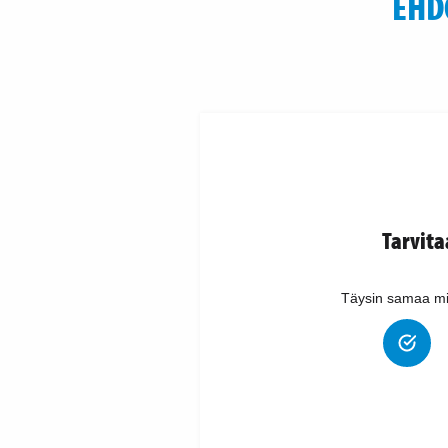
EHD
Tarvit
Täysin samaa mi