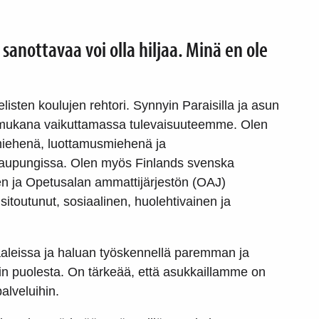
sanottavaa voi olla hiljaa. Minä en ole
isten koulujen rehtori. Synnyin Paraisilla ja asun
a mukana vaikuttamassa tulevaisuuteemme. Olen
miehenä, luottamusmiehenä ja
 kaupungissa. Olen myös Finlands svenska
sen ja Opetusalan ammattijärjestön (OAJ)
 sitoutunut, sosiaalinen, huolehtivainen ja
aleissa ja haluan työskennellä paremman ja
 puolesta. On tärkeää, että asukkaillamme on
alveluihin.