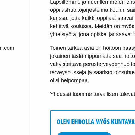
Lapsillemme ja nuorillemme on ensi
oppilashuoltojärjestelmä koulun sai
kanssa, jotta kaikki oppilaat saava
kehittyä koulussa. Meidän on myös v
yhteistyötä, jotta opiskelijat saava
il.com
Toinen tärkeä asia on hoitoon pääsy
jokainen iästä riippumatta saa hoit
vahvistettava perusterveydenhuolto
terveysbusseja ja saaristo-olosuhte
olisi helpompaa.
Yhdessä luomme turvallisen tuleva
OLEN EHDOLLA MYÖS KUNTAVA