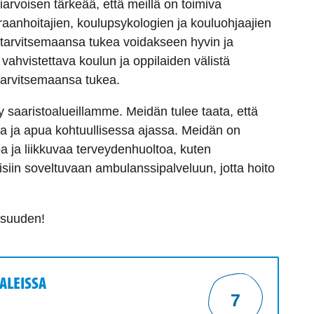
arvoisen tärkeää, että meillä on toimiva
raanhoitajien, koulupsykologien ja kouluohjaajien
t tarvitsemaansa tukea voidakseen hyvin ja
ahvistettava koulun ja oppilaiden välistä
t tarvitsemaansa tukea.
 saaristoalueillamme. Meidän tulee taata, että
oa ja apua kohtuullisessa ajassa. Meidän on
a ja liikkuvaa terveydenhuoltoa, kuten
isiin soveltuvaan ambulanssipalveluun, jotta hoito
isuuden!
ALEISSA
7