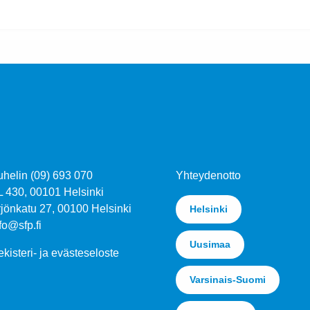
uhelin (09) 693 070
Yhteydenotto
L 430, 00101 Helsinki
jönkatu 27, 00100 Helsinki
Helsinki
fo@sfp.fi
Uusimaa
kisteri- ja evästeseloste
Varsinais-Suomi