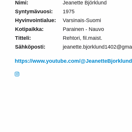
Nimi:
Jeanette Björklund
Syntymävuosi:
1975
Hyvinvointialue:
Varsinais-Suomi
Kotipaikka:
Parainen - Nauvo
Titteli:
Rehtori, fil.maist.
Sähköposti:
jeanette.bjorklund1402@gma
https://www.youtube.com/@JeanetteBjorklund