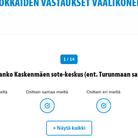
OKKAIDEN VASTAUKSET VAALIKONE
1 / 14
aanko Kaskenmäen sote-keskus (ent. Turunmaan sai
eltä
Osittain samaa mieltä
Osittain eri mieltä
+ Näytä kaikki