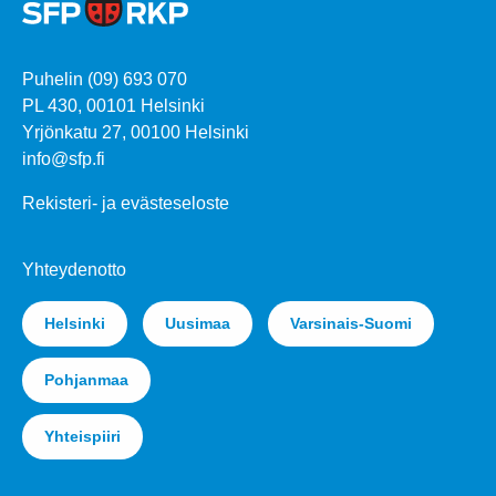
Puhelin (09) 693 070
PL 430, 00101 Helsinki
Yrjönkatu 27, 00100 Helsinki
info@sfp.fi
Rekisteri- ja evästeseloste
Yhteydenotto
Helsinki
Uusimaa
Varsinais-Suomi
Pohjanmaa
Yhteispiiri