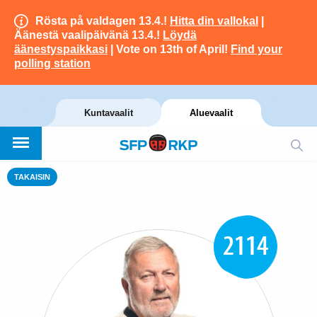
Rösta på valdagen 13.4.!
Hitta din vallokal
|
Äänestä vaalipäivänä 13.4.!
Löydä
äänestyspaikkasi
| Vote on 13th of April!
Find your
polling station
Kuntavaalit
Aluevaalit
TAKAISIN
2114