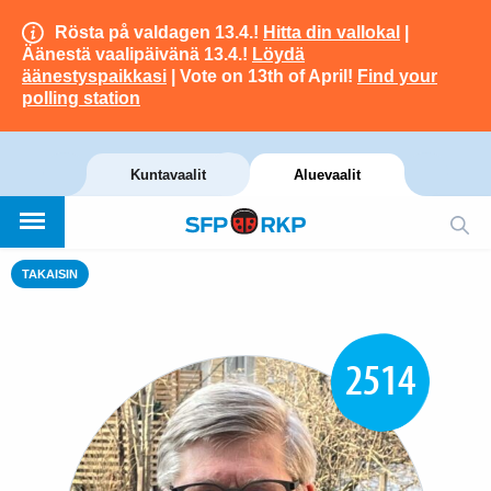
Rösta på valdagen 13.4.!
Hitta din vallokal
|
Äänestä vaalipäivänä 13.4.!
Löydä
äänestyspaikkasi
| Vote on 13th of April!
Find your
polling station
Kuntavaalit
Aluevaalit
TAKAISIN
2514