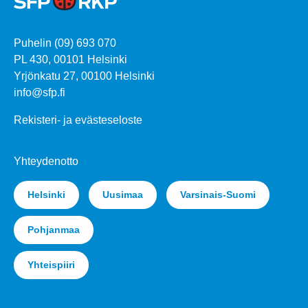
Puhelin (09) 693 070
PL 430, 00101 Helsinki
Yrjönkatu 27, 00100 Helsinki
info@sfp.fi
Rekisteri- ja evästeseloste
Yhteydenotto
Helsinki
Uusimaa
Varsinais-Suomi
Pohjanmaa
Yhteispiiri