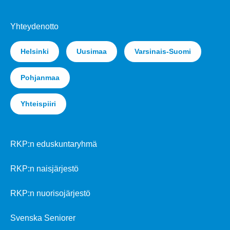
Yhteydenotto
Helsinki
Uusimaa
Varsinais-Suomi
Pohjanmaa
Yhteispiiri
RKP:n eduskuntaryhmä
RKP:n naisjärjestö
RKP:n nuorisojärjestö
Svenska Seniorer