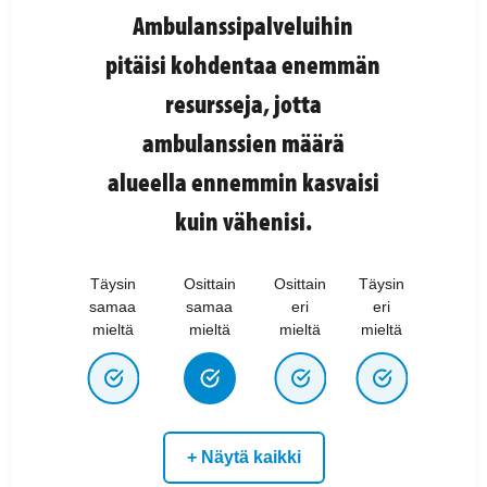
Ambulanssipalveluihin
pitäisi kohdentaa enemmän
resursseja, jotta
ambulanssien määrä
alueella ennemmin kasvaisi
kuin vähenisi.
Täysin
Osittain
Osittain
Täysin
samaa
samaa
eri
eri
mieltä
mieltä
mieltä
mieltä
+ Näytä kaikki