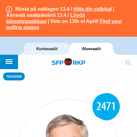
Rösta på valdagen 13.4.!
Hitta din vallokal
|
Äänestä vaalipäivänä 13.4.!
Löydä
äänestyspaikkasi
| Vote on 13th of April!
Find your
polling station
Kuntavaalit
Aluevaalit
TAKAISIN
2471