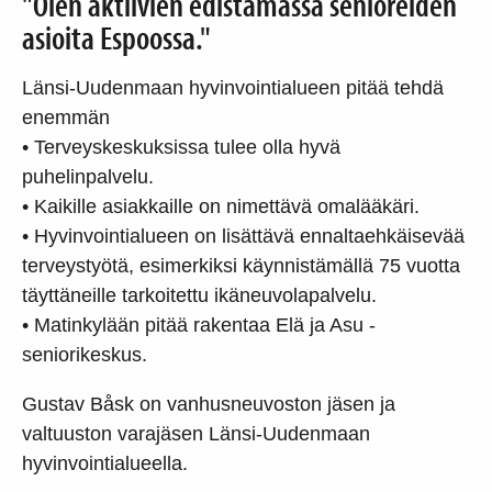
"Olen aktiivien edistämässä senioreiden
asioita Espoossa."
Länsi-Uudenmaan hyvinvointialueen pitää tehdä
enemmän
• Terveyskeskuksissa tulee olla hyvä
puhelinpalvelu.
• Kaikille asiakkaille on nimettävä omalääkäri.
• Hyvinvointialueen on lisättävä ennaltaehkäisevää
terveystyötä, esimerkiksi käynnistämällä 75 vuotta
täyttäneille tarkoitettu ikäneuvolapalvelu.
• Matinkylään pitää rakentaa Elä ja Asu -
seniorikeskus.
Gustav Båsk on vanhusneuvoston jäsen ja
valtuuston varajäsen Länsi-Uudenmaan
hyvinvointialueella.