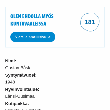
OLEN EHDOLLA MYÖS
181
KUNTAVAALEISSA
Vieraile profiilisivulla
Nimi:
Gustav Båsk
Syntymävuosi:
1948
Hyvinvointialue:
Länsi-Uusimaa
Kotipaikka: