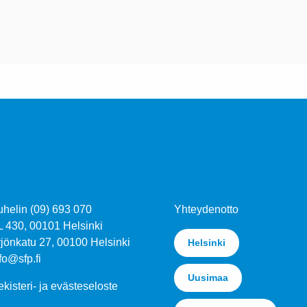
uhelin (09) 693 070
Yhteydenotto
L 430, 00101 Helsinki
jönkatu 27, 00100 Helsinki
Helsinki
fo@sfp.fi
Uusimaa
kisteri- ja evästeseloste