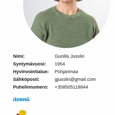
Nimi:
Gunilla Jusslin
Syntymävuosi:
1954
Hyvinvointialue:
Pohjanmaa
Sähköposti:
gjusslin@gmail.com
Puhelinnumero:
+358505118844
JÄSENENÄ: