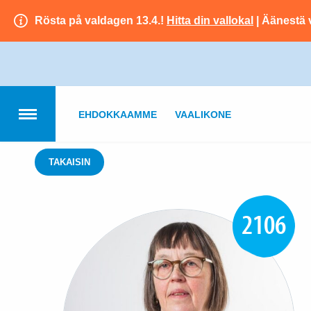
Rösta på valdagen 13.4.!
Hitta din vallokal
| Äänestä 
EHDOKKAAMME
VAALIKONE
TAKAISIN
2106