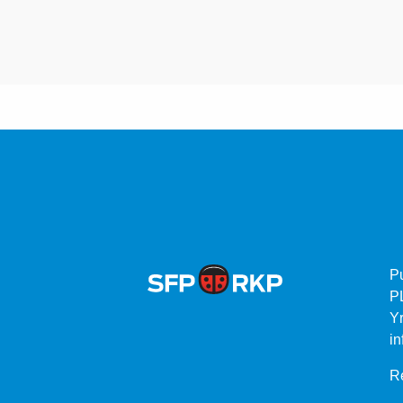
P
P
Yr
in
Re