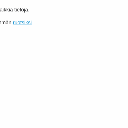
ikkia tietoja.
nemmän
ruotsiksi
.