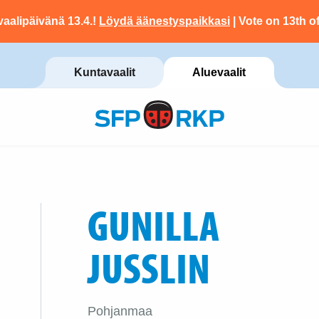
vaalipäivänä 13.4.!
Löydä äänestyspaikkasi
| Vote on 13th of
Kuntavaalit
Aluevaalit
GUNILLA
JUSSLIN
Pohjanmaa