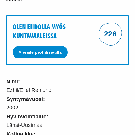
OLEN EHDOLLA MYÖS
226
KUNTAVAALEISSA
Vieraile profiilisivulla
Nimi:
Ezhil/Eliel Renlund
Syntymävuosi:
2002
Hyvinvointialue:
Länsi-Uusimaa
Kotipaikka: