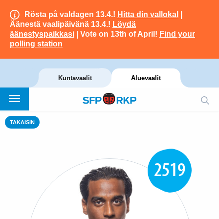
Rösta på valdagen 13.4.!
Hitta din vallokal
|
Äänestä vaalipäivänä 13.4.!
Löydä
äänestyspaikkasi
| Vote on 13th of April!
Find your
polling station
Kuntavaalit
Aluevaalit
TAKAISIN
2519