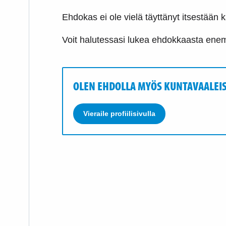
Ehdokas ei ole vielä täyttänyt itsestään ka
Voit halutessasi lukea ehdokkaasta e
OLEN EHDOLLA MYÖS KUNTAVAALEI
Vieraile profiilisivulla