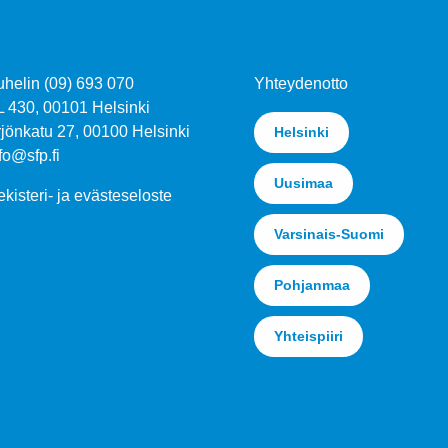
uhelin (09) 693 070
Yhteydenotto
L 430, 00101 Helsinki
jönkatu 27, 00100 Helsinki
Helsinki
fo@sfp.fi
Uusimaa
kisteri- ja evästeseloste
Varsinais-Suomi
Pohjanmaa
Yhteispiiri