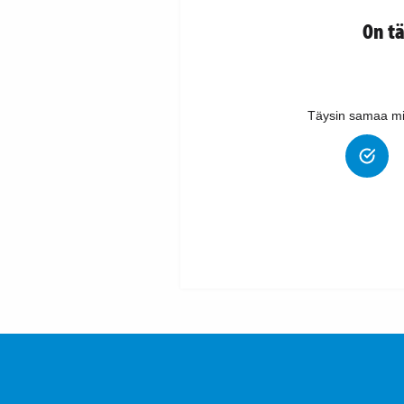
On t
Täysin samaa mi