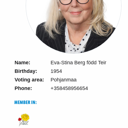
Name:
Eva-Stina Berg född Teir
Birthday:
1954
Voting area:
Pohjanmaa
Phone:
+358458956654
MEMBER IN: