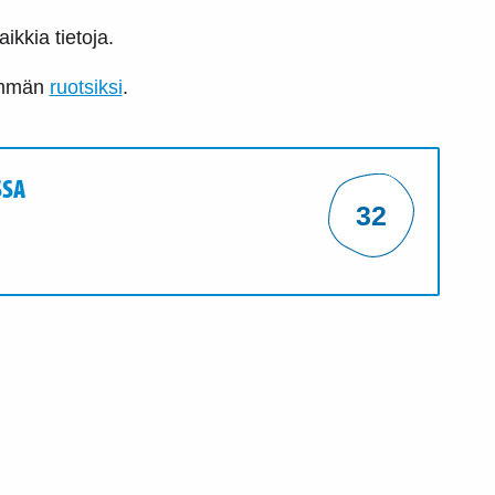
ikkia tietoja.
nemmän
ruotsiksi
.
SSA
32