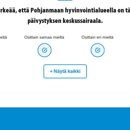
ärkeää, että Pohjanmaan hyvinvointialueella on t
päivystyksen keskussairaala.
eltä
Osittain samaa mieltä
Osittain eri mieltä
+ Näytä kaikki