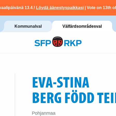
vaalipäivänä 13.4.!
Löydä äänestyspaikkasi
| Vote on 13th of
Kommunalval
Välfärdsområdesval
EVA-STINA
BERG FÖDD TEI
Pohjanmaa