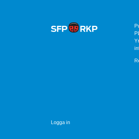
P
P
Yr
in
Re
Logga in