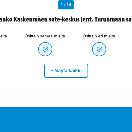
1 / 14
aanko Kaskenmäen sote-keskus (ent. Turunmaan sai
eltä
Osittain samaa mieltä
Osittain eri mieltä
+ Näytä kaikki