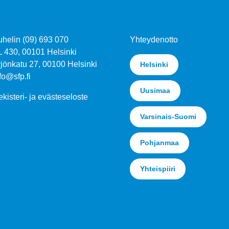
uhelin (09) 693 070
Yhteydenotto
L 430, 00101 Helsinki
jönkatu 27, 00100 Helsinki
Helsinki
fo@sfp.fi
Uusimaa
kisteri- ja evästeseloste
Varsinais-Suomi
Pohjanmaa
Yhteispiiri