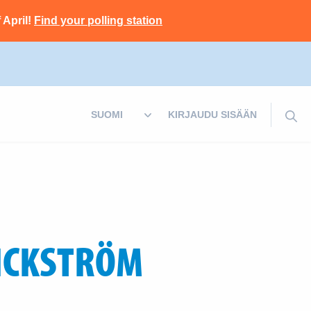
 April!
Find your polling station
KIRJAUDU SISÄÄN
ICKSTRÖM