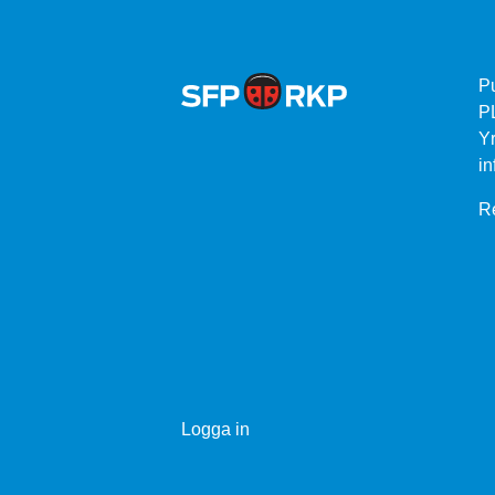
P
P
Yr
in
Re
Logga in