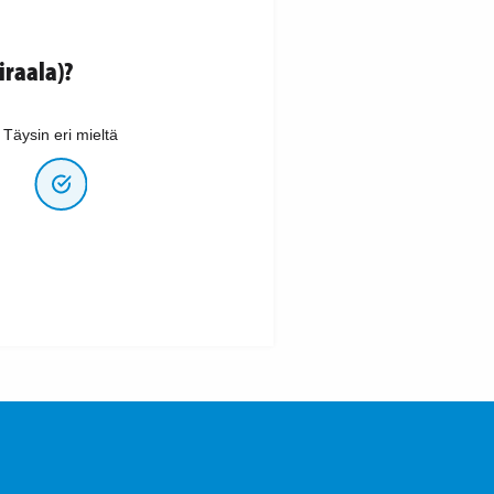
raala)?
Täysin eri mieltä