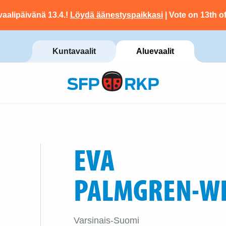
vaalipäivänä 13.4.!
Löydä äänestyspaikkasi
| Vote on 13th of
Kuntavaalit
Aluevaalit
EVA
PALMGREN-W
Varsinais-Suomi