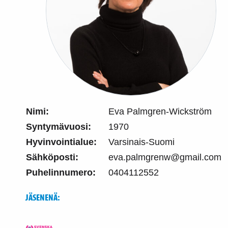
Nimi:
Eva Palmgren-Wickström
Syntymävuosi:
1970
Hyvinvointialue:
Varsinais-Suomi
Sähköposti:
eva.palmgrenw@gmail.com
Puhelinnumero:
0404112552
JÄSENENÄ: