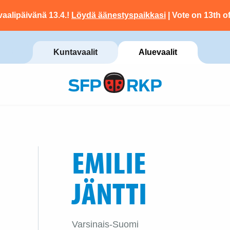
vaalipäivänä 13.4.!
Löydä äänestyspaikkasi
| Vote on 13th of
Kuntavaalit
Aluevaalit
EMILIE
JÄNTTI
Varsinais-Suomi