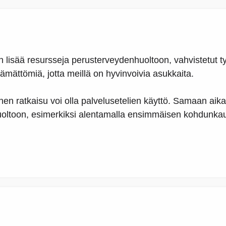
n lisää resursseja perusterveydenhuoltoon, vahvistetut ty
ämättömiä, jotta meillä on hyvinvoivia asukkaita.
inen ratkaisu voi olla palvelusetelien käyttö. Samaan aik
oltoon, esimerkiksi alentamalla ensimmäisen kohdunka