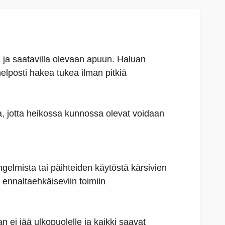
n ja saatavilla olevaan apuun. Haluan
elposti hakea tukea ilman pitkiä
a, jotta heikossa kunnossa olevat voidaan
elmista tai päihteiden käytöstä kärsivien
 ennaltaehkäiseviin toimiin
ei jää ulkopuolelle ja kaikki saavat