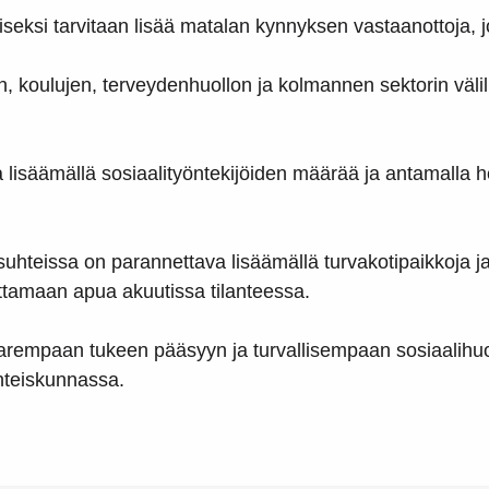
ksi tarvitaan lisää matalan kynnyksen vastaanottoja, j
, koulujen, terveydenhuollon ja kolmannen sektorin välill
a lisäämällä sosiaalityöntekijöiden määrää ja antamalla 
uhteissa on parannettava lisäämällä turvakotipaikkoja ja 
ottamaan apua akuutissa tilanteessa.
arempaan tukeen pääsyyn ja turvallisempaan sosiaalihu
yhteiskunnassa.