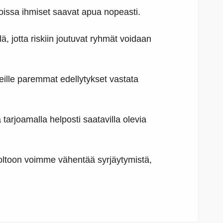
oissa ihmiset saavat apua nopeasti.
ä, jotta riskiin joutuvat ryhmät voidaan
heille paremmat edellytykset vastata
tarjoamalla helposti saatavilla olevia
oltoon voimme vähentää syrjäytymistä,