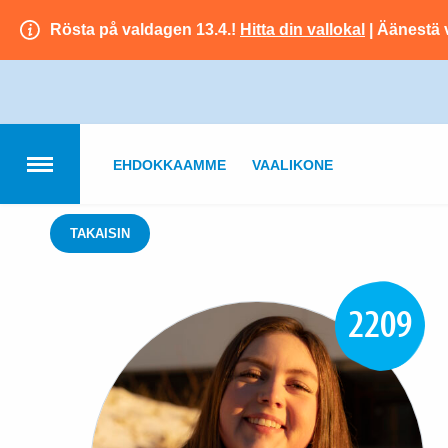
Rösta på valdagen 13.4.!
Hitta din vallokal
| Äänestä 
EHDOKKAAMME
VAALIKONE
TAKAISIN
2209