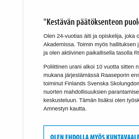
"Kestävän päätöksenteon puol
Olen 24-vuotias äiti ja opiskelija, joka
Akademissa. Toimin myös hallituksen jä
ja olen aktiivinen paikallisella tasoll
Poliittinen urani alkoi 10 vuotta sitte
mukana järjestämässä Raaseporin ensi
toiminut Finlands Svenska Skolungdom
nuorten mahdollisuuksien parantamiseksi
keskusteluun. Tämän lisäksi olen työ
Amnestyn kautta.
OLEN EHDOLLA MYÖS KUNTAVAALE