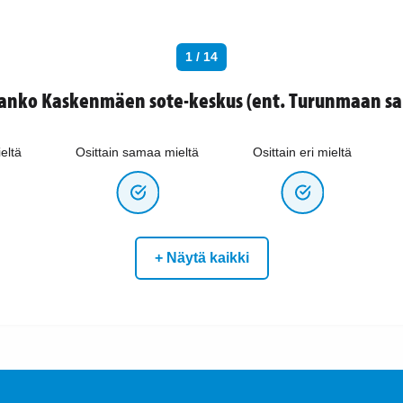
1 / 14
aanko Kaskenmäen sote-keskus (ent. Turunmaan sai
eltä
Osittain samaa mieltä
Osittain eri mieltä
+ Näytä kaikki