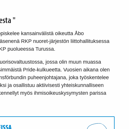
esta "
 opiskelee kansainvälistä oikeutta Åbo
senenä RKP nuoret-järjestön liittohallituksessa
a RKP puolueessa Turussa.
n nuorisovaltuustossa, jossa olin muun muassa
mmäistä Pride-kulkueetta. Vuosien aikana olen
sförbundin puheenjohtajana, joka työskentelee
 ja osallistuu aktiivisesti yhteiskunnalliseen
skennellyt myös ihmisoikeuskysymysten parissa
ISSA