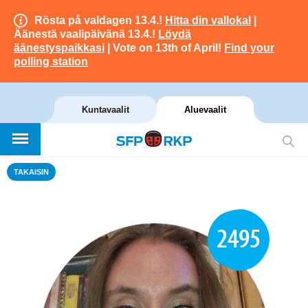
Rösta på valdagen 13.4.!
Hitta din vallokal
|
Äänestä vaalipäivänä 13.4.!
Löydä
äänestyspaikkasi
| Vote on 13th of April!
Find your
polling station
Kuntavaalit
Aluevaalit
TAKAISIN
2495