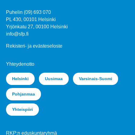
Puhelin (09) 693 070
PL 430, 00101 Helsinki
Yrjönkatu 27, 00100 Helsinki
info@sfp.fi
Rekisteri- ja evästeseloste
Yhteydenotto
Helsinki
Uusimaa
Varsinais-Suomi
Pohjanmaa
Yhteispiiri
RKP:n eduskuntaryhmä