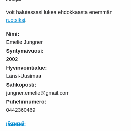
Voit halutessasi lukea ehdokkaasta enemmän
ruotsiksi
.
Nimi:
Emelie Jungner
Syntymävuosi:
2002
Hyvinvointialue:
Länsi-Uusimaa
Sähköposti:
jungner.emelie@gmail.com
Puhelinnumero:
0442360469
JÄSENENÄ: