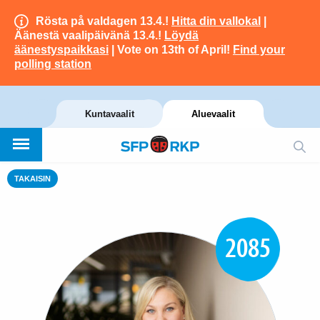
Rösta på valdagen 13.4.!
Hitta din vallokal
|
Äänestä vaalipäivänä 13.4.!
Löydä
äänestyspaikkasi
| Vote on 13th of April!
Find your
polling station
Kuntavaalit
Aluevaalit
TAKAISIN
2085