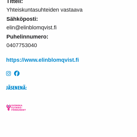
Titteli:
Yhteiskuntasuhteiden vastaava
Sähköposti:
elin@elinblomqvist.fi
Puhelinnumero:
0407753040
https://www.elinblomqvist.fi
JÄSENENÄ: