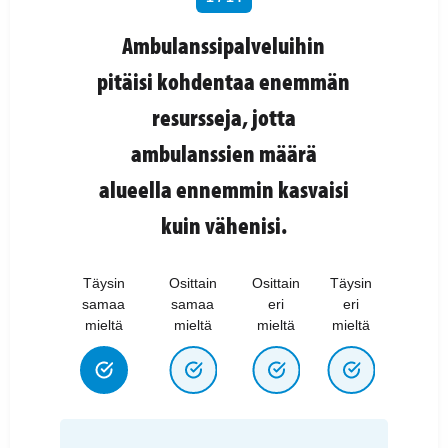
Ambulanssipalveluihin
pitäisi kohdentaa enemmän
resursseja, jotta
ambulanssien määrä
alueella ennemmin kasvaisi
kuin vähenisi.
Täysin
Osittain
Osittain
Täysin
samaa
samaa
eri
eri
mieltä
mieltä
mieltä
mieltä