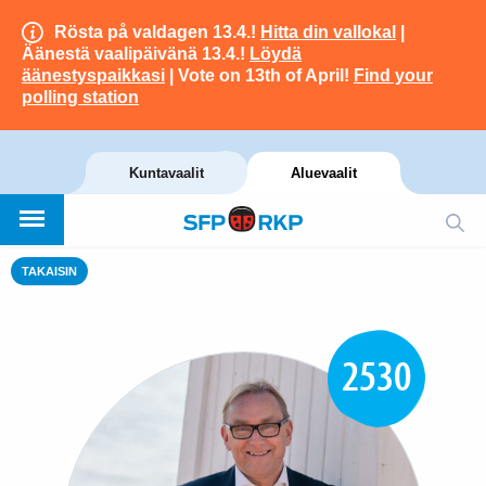
Rösta på valdagen 13.4.!
Hitta din vallokal
|
Äänestä vaalipäivänä 13.4.!
Löydä
äänestyspaikkasi
| Vote on 13th of April!
Find your
polling station
Kuntavaalit
Aluevaalit
TAKAISIN
2530