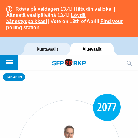
Rösta på valdagen 13.4.!
Hitta din vallokal
|
Äänestä vaalipäivänä 13.4.!
Löydä
äänestyspaikkasi
| Vote on 13th of April!
Find your
polling station
Kuntavaalit
Aluevaalit
TAKAISIN
2077