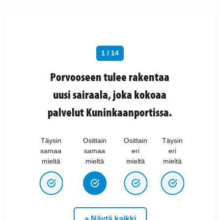
1 / 14
Porvooseen tulee rakentaa
uusi sairaala, joka kokoaa
palvelut Kuninkaanportissa.
Täysin
Osittain
Osittain
Täysin
samaa
samaa
eri
eri
mieltä
mieltä
mieltä
mieltä
+ Näytä kaikki