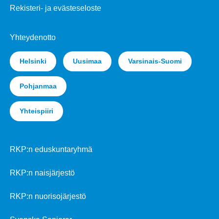
Rekisteri- ja evästeseloste
Yhteydenotto
Helsinki
Uusimaa
Varsinais-Suomi
Pohjanmaa
Yhteispiiri
RKP:n eduskuntaryhmä
RKP:n naisjärjestö
RKP:n nuorisojärjestö