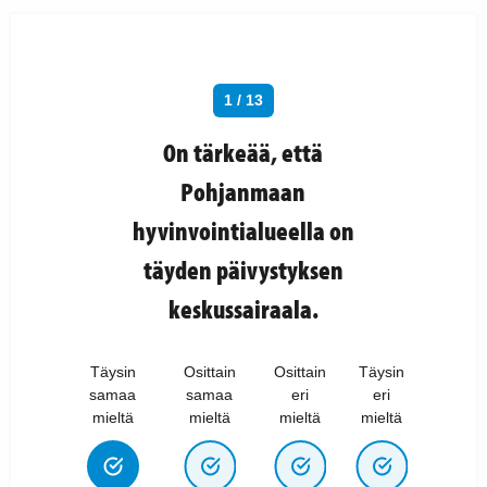
1 / 13
On tärkeää, että
Pohjanmaan
hyvinvointialueella on
täyden päivystyksen
keskussairaala.
Täysin
Osittain
Osittain
Täysin
samaa
samaa
eri
eri
mieltä
mieltä
mieltä
mieltä