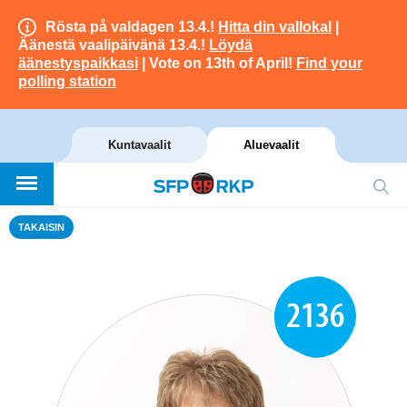
Rösta på valdagen 13.4.!
Hitta din vallokal
|
Äänestä vaalipäivänä 13.4.!
Löydä
äänestyspaikkasi
| Vote on 13th of April!
Find your
polling station
Kuntavaalit
Aluevaalit
TAKAISIN
2136