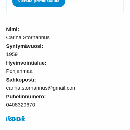
Vieraile profiilisivulla
Nimi:
Carina Storhannus
Syntymävuosi:
1959
Hyvinvointialue:
Pohjanmaa
Sähköposti:
carina.storhannus@gmail.com
Puhelinnumero:
0408329670
JÄSENENÄ: