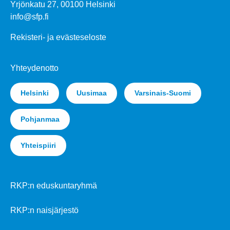
Yrjönkatu 27, 00100 Helsinki
info@sfp.fi
Rekisteri- ja evästeseloste
Yhteydenotto
Helsinki
Uusimaa
Varsinais-Suomi
Pohjanmaa
Yhteispiiri
RKP:n eduskuntaryhmä
RKP:n naisjärjestö