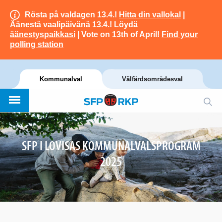
Rösta på valdagen 13.4.!
Hitta din vallokal
|
Äänestä vaalipäivänä 13.4.!
Löydä
äänestyspaikkasi
| Vote on 13th of April!
Find your
polling station
Kommunalval
Välfärdsområdesval
SFP I LOVISAS KOMMUNALVALSPROGRAM
2025