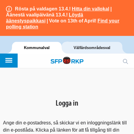
Rösta på valdagen 13.4.!
Hitta din vallokal
|
Äänestä vaalipäivänä 13.4.!
Löydä
äänestyspaikkasi
| Vote on 13th of April!
Find your
polling station
Kommunalval
Välfärdsområdesval
Logga in
Ange din e-postadress, så skickar vi en inloggningslänk till
din e-postlåda. Klicka på länken för att få tillgång till din