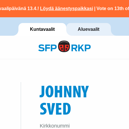
vaalipäivänä 13.4.!
Löydä äänestyspaikkasi
| Vote on 13th of
Kuntavaalit
Aluevaalit
JOHNNY
SVED
Kirkkonummi