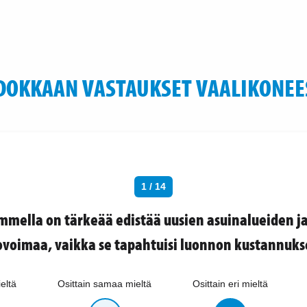
DOKKAAN VASTAUKSET VAALIKONEE
1 / 14
mella on tärkeää edistää uusien asuinalueiden ja
ovoimaa, vaikka se tapahtuisi luonnon kustannukse
eltä
Osittain samaa mieltä
Osittain eri mieltä