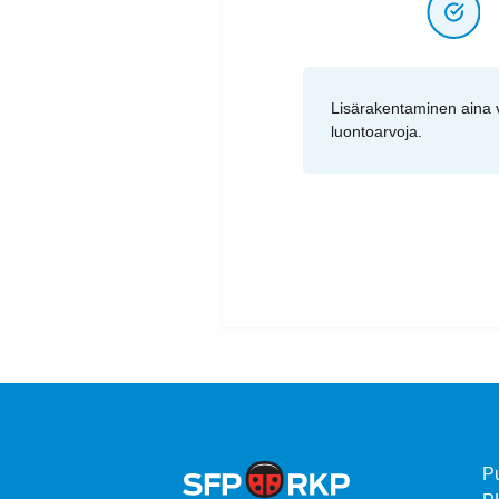
Lisärakentaminen aina v
luontoarvoja.
P