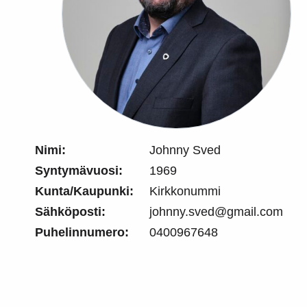
Nimi:
Johnny Sved
Syntymävuosi:
1969
Kunta/Kaupunki:
Kirkkonummi
Sähköposti:
johnny.sved@gmail.com
Puhelinnumero:
0400967648