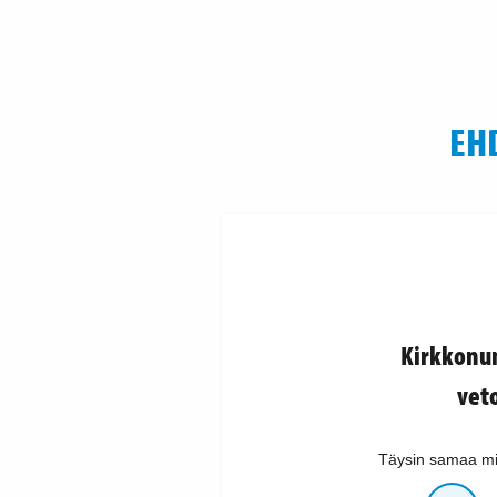
EH
Kirkkonum
vet
Täysin samaa mi