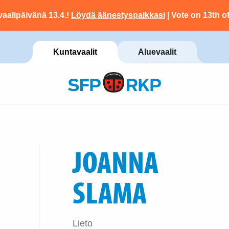
vaalipäivänä 13.4.!
Löydä äänestyspaikkasi
| Vote on 13th of
Kuntavaalit
Aluevaalit
JOANNA
SLAMA
Lieto