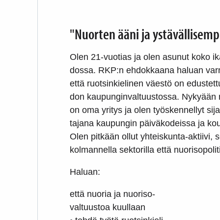
"Nuorten ääni ja ystävällisemp
Olen 21-vuotias ja olen asunut koko ik
dossa. RKP:n ehdokkaana haluan var
että ruotsinkielinen väestö on edustett
don kaupunginvaltuustossa. Nykyään 
on oma yritys ja olen työskennellyt sij
tajana kaupungin päiväkodeissa ja kou
Olen pitkään ollut yhteiskunta-aktiivi, 
kolmannella sektorilla että nuorisopolit
Haluan:
että nuoria ja nuoriso-
valtuustoa kuullaan