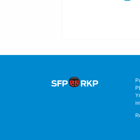
P
P
Yr
in
Re