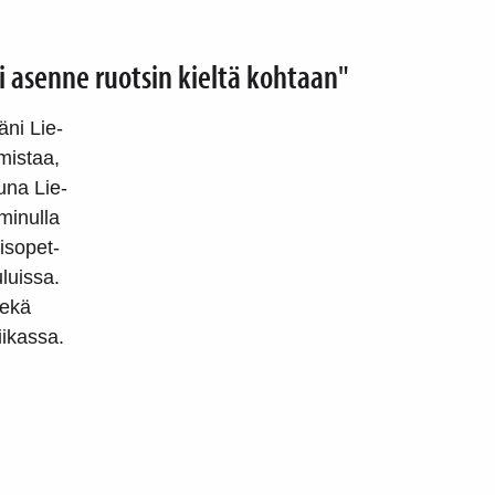
i asenne ruotsin kieltä kohtaan"
äni Lie-
mistaa,
una Lie-
minulla
aisopet-
luissa.
sekä
iikassa.