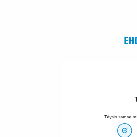
EH
Täysin samaa mi