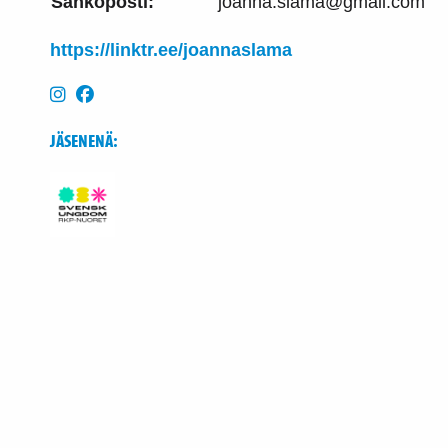
Sähköposti:
joanna.slama@gmail.com
https://linktr.ee/joannaslama
JÄSENENÄ: