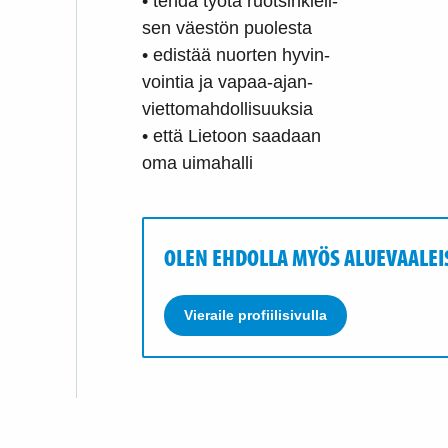
• tehdä työtä ruotsinkieli-
sen väestön puolesta
• edistää nuorten hyvin-
vointia ja vapaa-ajan-
viettomahdollisuuksia
• että Lietoon saadaan
oma uimahalli
OLEN EHDOLLA MYÖS ALUEVAALEI
Vieraile profiilisivulla