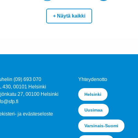
+ Näytä kaikki
uhelin (09) 693 070
Yhteydenotto
L 430, 00101 Helsinki
jönkatu 27, 00100 Helsinki
Helsinki
fo@sfp.fi
Uusimaa
kisteri- ja evästeseloste
Varsinais-Suomi