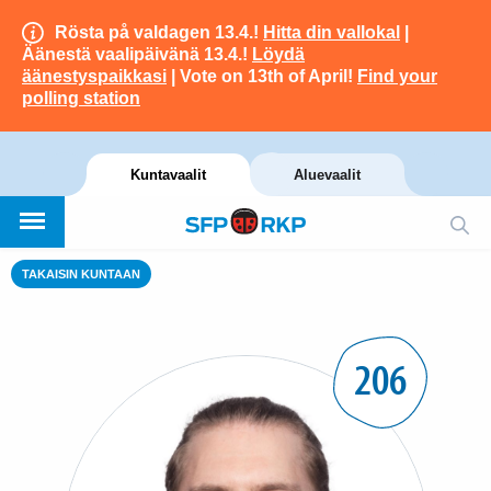
Rösta på valdagen 13.4.!
Hitta din vallokal
|
Äänestä vaalipäivänä 13.4.!
Löydä
äänestyspaikkasi
| Vote on 13th of April!
Find your
polling station
Kuntavaalit
Aluevaalit
TAKAISIN KUNTAAN
206