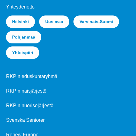
Yhteydenotto
Helsinki
Uusimaa
Varsinais-Suomi
Pohjanmaa
Yhteispiiri
RKP:n eduskuntaryhmä
RKP:n naisjärjestö
RKP:n nuorisojärjestö
Svenska Seniorer
Renew Europe