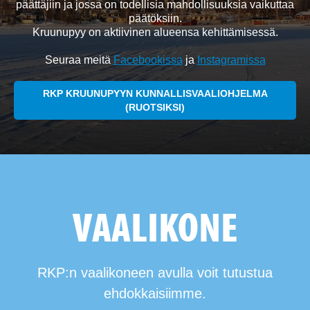
päättäjiin ja jossa on todellisia mahdollisuuksia vaikuttaa
päätöksiin.
Kruunupyy on aktiivinen alueensa kehittämisessä.
Seuraa meitä
Facebookissa
ja
Instagramissa
RKP KRUUNUPYYN KUNNALLISVAALIOHJELMA
(RUOTSIKSI)
VAALIKONE
RKP:n vaalikoneen avulla voit tutustua
ehdokkaisiimme.