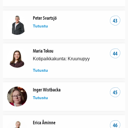
Peter Svartsjö
43
Tutustu
Maria Tokou
44
Kotipaikkakunta: Kruunupyy
Tutustu
Inger Wistbacka
45
Tutustu
Erica Åminne
46