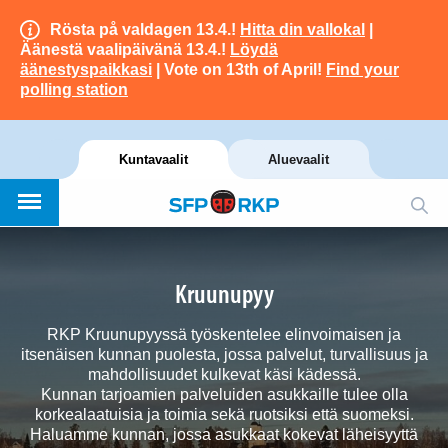
Rösta på valdagen 13.4.!
Hitta din vallokal
|
Äänestä vaalipäivänä 13.4.!
Löydä
äänestyspaikkasi
| Vote on 13th of April!
Find your
polling station
Kuntavaalit
Aluevaalit
Kruunupyy
RKP Kruunupyyssä työskentelee elinvoimaisen ja
itsenäisen kunnan puolesta, jossa palvelut, turvallisuus ja
mahdollisuudet kulkevat käsi kädessä.
Kunnan tarjoamien palveluiden asukkaille tulee olla
korkealaatuisia ja toimia sekä ruotsiksi että suomeksi.
Haluamme kunnan, jossa asukkaat kokevat läheisyyttä