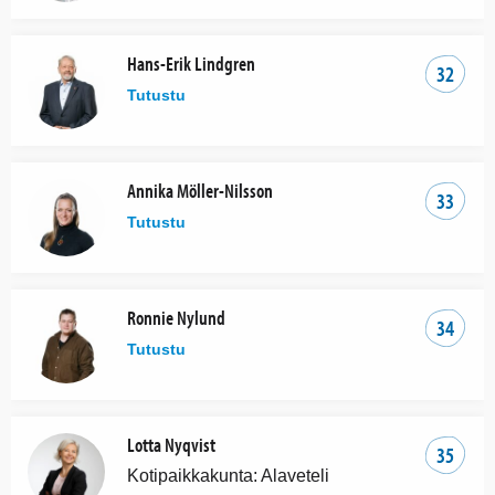
Hans-Erik Lindgren
32
Tutustu
Annika Möller-Nilsson
33
Tutustu
Ronnie Nylund
34
Tutustu
Lotta Nyqvist
35
Kotipaikkakunta: Alaveteli