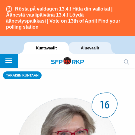
Rösta på valdagen 13.4.!
Hitta din vallokal
|
Äänestä vaalipäivänä 13.4.!
Löydä
äänestyspaikkasi
| Vote on 13th of April!
Find your
polling station
Kuntavaalit
Aluevaalit
TAKAISIN KUNTAAN
16