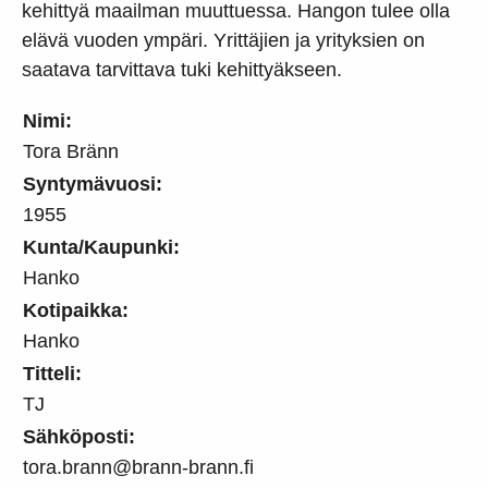
kehittyä maailman muuttuessa. Hangon tulee olla
elävä vuoden ympäri. Yrittäjien ja yrityksien on
saatava tarvittava tuki kehittyäkseen.
Nimi:
Tora Bränn
Syntymävuosi:
1955
Kunta/Kaupunki:
Hanko
Kotipaikka:
Hanko
Titteli:
TJ
Sähköposti:
tora.brann@brann-brann.fi