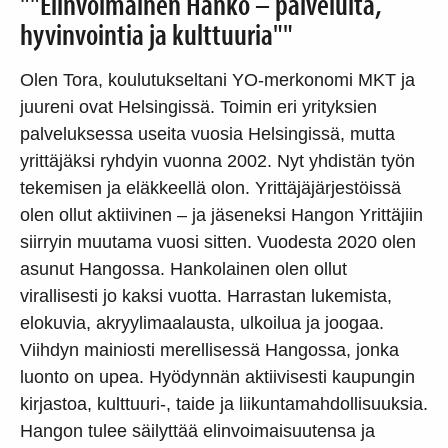
""Elinvoimainen Hanko – palveluita,
hyvinvointia ja kulttuuria""
Olen Tora, koulutukseltani YO-merkonomi MKT ja
juureni ovat Helsingissä. Toimin eri yrityksien
palveluksessa useita vuosia Helsingissä, mutta
yrittäjäksi ryhdyin vuonna 2002. Nyt yhdistän työn
tekemisen ja eläkkeellä olon. Yrittäjäjärjestöissä
olen ollut aktiivinen – ja jäseneksi Hangon Yrittäjiin
siirryin muutama vuosi sitten. Vuodesta 2020 olen
asunut Hangossa. Hankolainen olen ollut
virallisesti jo kaksi vuotta. Harrastan lukemista,
elokuvia, akryylimaalausta, ulkoilua ja joogaa.
Viihdyn mainiosti merellisessä Hangossa, jonka
luonto on upea. Hyödynnän aktiivisesti kaupungin
kirjastoa, kulttuuri-, taide ja liikuntamahdollisuuksia.
Hangon tulee säilyttää elinvoimaisuutensa ja