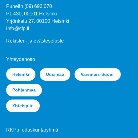
Puhelin (09) 693 070
PL 430, 00101 Helsinki
Yrjönkatu 27, 00100 Helsinki
info@sfp.fi
Rekisteri- ja evästeseloste
Yhteydenotto
Helsinki
Uusimaa
Varsinais-Suomi
Pohjanmaa
Yhteispiiri
RKP:n eduskuntaryhmä