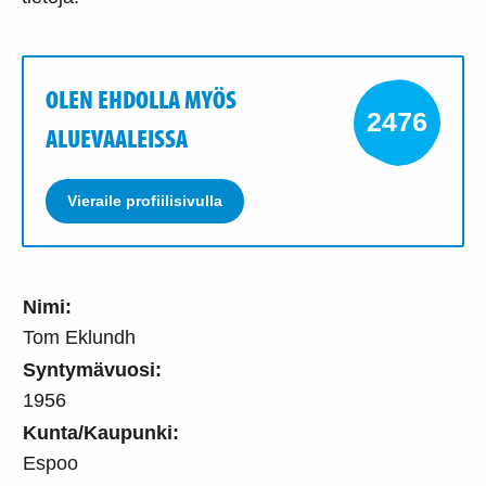
OLEN EHDOLLA MYÖS
2476
ALUEVAALEISSA
Vieraile profiilisivulla
Nimi:
Tom Eklundh
Syntymävuosi:
1956
Kunta/Kaupunki:
Espoo