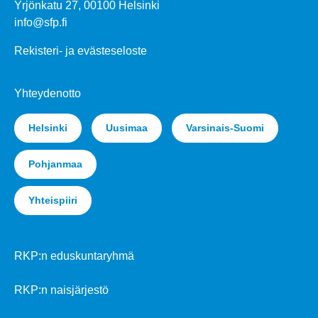
Yrjönkatu 27, 00100 Helsinki
info@sfp.fi
Rekisteri- ja evästeseloste
Yhteydenotto
Helsinki
Uusimaa
Varsinais-Suomi
Pohjanmaa
Yhteispiiri
RKP:n eduskuntaryhmä
RKP:n naisjärjestö