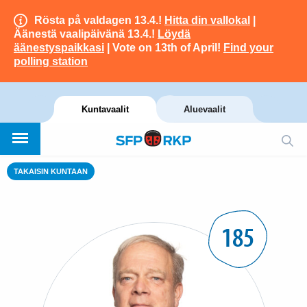
Rösta på valdagen 13.4.!
Hitta din vallokal
|
Äänestä vaalipäivänä 13.4.!
Löydä
äänestyspaikkasi
| Vote on 13th of April!
Find your
polling station
Kuntavaalit
Aluevaalit
TAKAISIN KUNTAAN
185