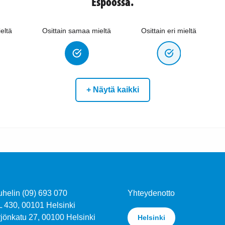
Espoossa.
eltä
Osittain samaa mieltä
Osittain eri mieltä
+ Näytä kaikki
uhelin (09) 693 070
Yhteydenotto
L 430, 00101 Helsinki
jönkatu 27, 00100 Helsinki
Helsinki