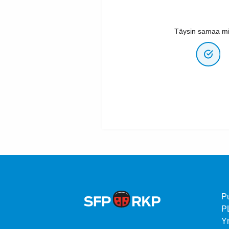
Täysin samaa mi
P
P
Yr