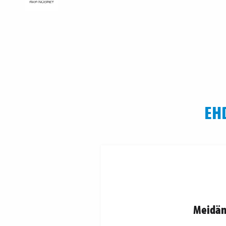
EH
Meidän 