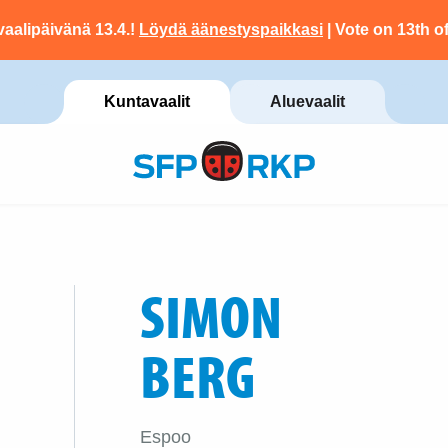
vaalipäivänä 13.4.!
Löydä äänestyspaikkasi
| Vote on 13th of
Kuntavaalit
Aluevaalit
SIMON
BERG
Espoo