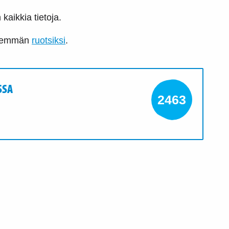
 kaikkia tietoja.
 enemmän
ruotsiksi
.
SSA
2463