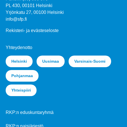
PL 430, 00101 Helsinki
Yrjönkatu 27, 00100 Helsinki
info@sfp.fi
Rekisteri- ja evästeseloste
Yhteydenotto
Helsinki
Uusimaa
Varsinais-Suomi
Pohjanmaa
Yhteispiiri
RKP:n eduskuntaryhmä
RKP:n naisjärjestö