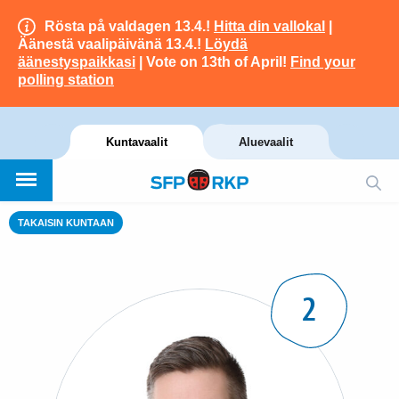
Rösta på valdagen 13.4.!
Hitta din vallokal
|
Äänestä vaalipäivänä 13.4.!
Löydä
äänestyspaikkasi
| Vote on 13th of April!
Find your
polling station
Kuntavaalit
Aluevaalit
TAKAISIN KUNTAAN
2