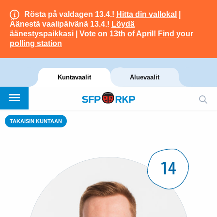
Rösta på valdagen 13.4.!
Hitta din vallokal
|
Äänestä vaalipäivänä 13.4.!
Löydä
äänestyspaikkasi
| Vote on 13th of April!
Find your
polling station
Kuntavaalit
Aluevaalit
TAKAISIN KUNTAAN
14