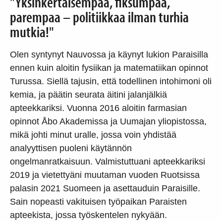
"Yksinkertaisempaa, fiksumpaa,
parempaa – politiikkaa ilman turhia
mutkia!"
Olen syntynyt Nauvossa ja käynyt lukion Paraisilla
ennen kuin aloitin fysiikan ja matematiikan opinnot
Turussa. Siellä tajusin, että todellinen intohimoni oli
kemia, ja päätin seurata äitini jalanjälkiä
apteekkariksi. Vuonna 2016 aloitin farmasian
opinnot Åbo Akademissa ja Uumajan yliopistossa,
mikä johti minut uralle, jossa voin yhdistää
analyyttisen puoleni käytännön
ongelmanratkaisuun. Valmistuttuani apteekkariksi
2019 ja vietettyäni muutaman vuoden Ruotsissa
palasin 2021 Suomeen ja asettauduin Paraisille.
Sain nopeasti vakituisen työpaikan Paraisten
apteekista, jossa työskentelen nykyään.