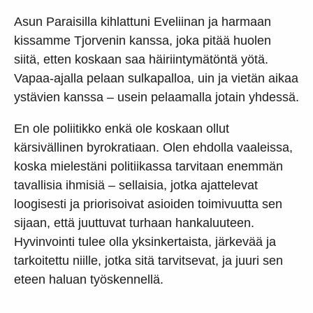
Asun Paraisilla kihlattuni Eveliinan ja harmaan
kissamme Tjorvenin kanssa, joka pitää huolen
siitä, etten koskaan saa häiriintymätöntä yötä.
Vapaa-ajalla pelaan sulkapalloa, uin ja vietän aikaa
ystävien kanssa – usein pelaamalla jotain yhdessä.
En ole poliitikko enkä ole koskaan ollut
kärsivällinen byrokratiaan. Olen ehdolla vaaleissa,
koska mielestäni politiikassa tarvitaan enemmän
tavallisia ihmisiä – sellaisia, jotka ajattelevat
loogisesti ja priorisoivat asioiden toimivuutta sen
sijaan, että juuttuvat turhaan hankaluuteen.
Hyvinvointi tulee olla yksinkertaista, järkevää ja
tarkoitettu niille, jotka sitä tarvitsevat, ja juuri sen
eteen haluan työskennellä.