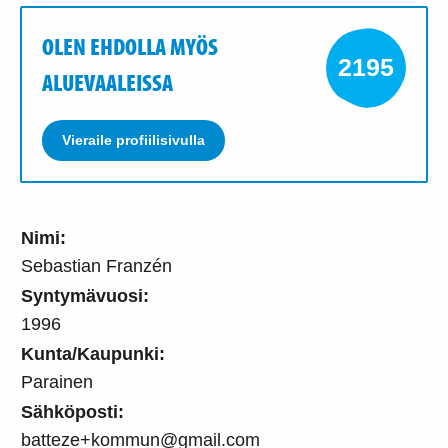
OLEN EHDOLLA MYÖS
2195
ALUEVAALEISSA
Vieraile profiilisivulla
Nimi:
Sebastian Franzén
Syntymävuosi:
1996
Kunta/Kaupunki:
Parainen
Sähköposti:
batteze+kommun@gmail.com