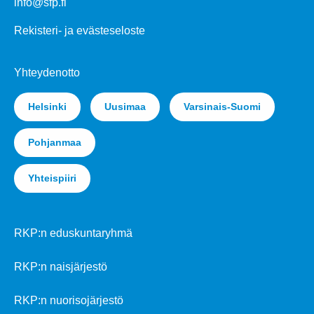
info@sfp.fi
Rekisteri- ja evästeseloste
Yhteydenotto
Helsinki
Uusimaa
Varsinais-Suomi
Pohjanmaa
Yhteispiiri
RKP:n eduskuntaryhmä
RKP:n naisjärjestö
RKP:n nuorisojärjestö