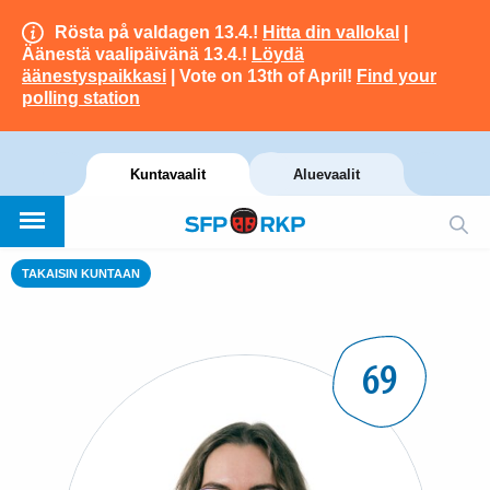
Rösta på valdagen 13.4.!
Hitta din vallokal
|
Äänestä vaalipäivänä 13.4.!
Löydä
äänestyspaikkasi
| Vote on 13th of April!
Find your
polling station
Kuntavaalit
Aluevaalit
TAKAISIN KUNTAAN
69