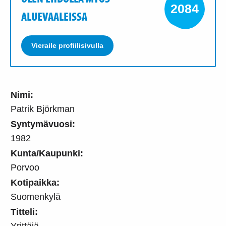
2084
ALUEVAALEISSA
Vieraile profiilisivulla
Nimi:
Patrik Björkman
Syntymävuosi:
1982
Kunta/Kaupunki:
Porvoo
Kotipaikka:
Suomenkylä
Titteli:
Yrittäjä