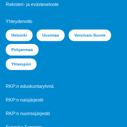
Rekisteri- ja evästeseloste
Yhteydenotto
Helsinki
Uusimaa
Varsinais-Suomi
Pohjanmaa
Yhteispiiri
RKP:n eduskuntaryhmä
RKP:n naisjärjestö
RKP:n nuorisojärjestö