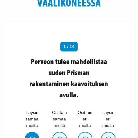
VAALIKONEESSA
1 / 14
Porvoon tulee mahdollistaa
uuden Prisman
rakentaminen kaavoituksen
avulla.
Täysin
Osittain
Osittain
Täysin
samaa
samaa
eri
eri
mieltä
mieltä
mieltä
mieltä