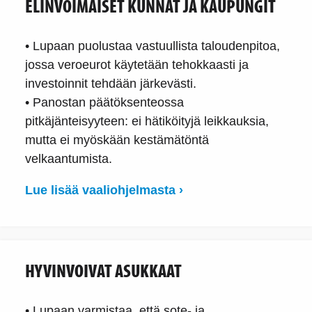
ELINVOIMAISET KUNNAT JA KAUPUNGIT
• Lupaan puolustaa vastuullista taloudenpitoa,
jossa veroeurot käytetään tehokkaasti ja
investoinnit tehdään järkevästi.
• Panostan päätöksenteossa
pitkäjänteisyyteen: ei hätiköityjä leikkauksia,
mutta ei myöskään kestämätöntä
velkaantumista.
Lue lisää vaaliohjelmasta ›
HYVINVOIVAT ASUKKAAT
• Lupaan varmistaa, että sote- ja