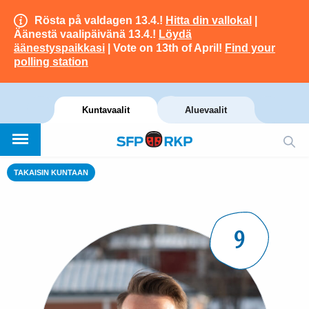
Rösta på valdagen 13.4.!
Hitta din vallokal
|
Äänestä vaalipäivänä 13.4.!
Löydä
äänestyspaikkasi
| Vote on 13th of April!
Find your
polling station
Kuntavaalit
Aluevaalit
TAKAISIN KUNTAAN
9