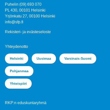
Puhelin (09) 693 070
PL 430, 00101 Helsinki
Yrjönkatu 27, 00100 Helsinki
info@sfp.fi
Rekisteri- ja evästeseloste
Yhteydenotto
Helsinki
Uusimaa
Varsinais-Suomi
Pohjanmaa
Yhteispiiri
RKP:n eduskuntaryhmä