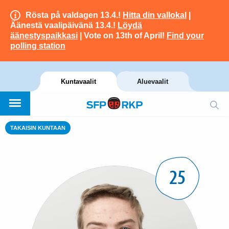
Rösta på valdagen 13.4.!
Hitta din vallokal
|
Äänestä vaalipäivänä 13.4.!
Löydä
äänestyspaikkasi
| Vote on 13th of April!
Find your
polling station
Kuntavaalit
Aluevaalit
TAKAISIN KUNTAAN
25