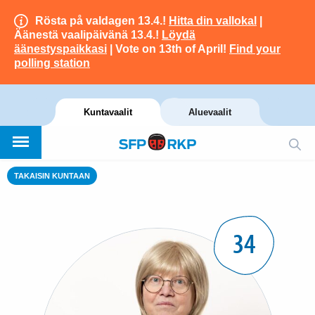
Rösta på valdagen 13.4.!
Hitta din vallokal
|
Äänestä vaalipäivänä 13.4.!
Löydä
äänestyspaikkasi
| Vote on 13th of April!
Find your
polling station
Kuntavaalit
Aluevaalit
TAKAISIN KUNTAAN
34