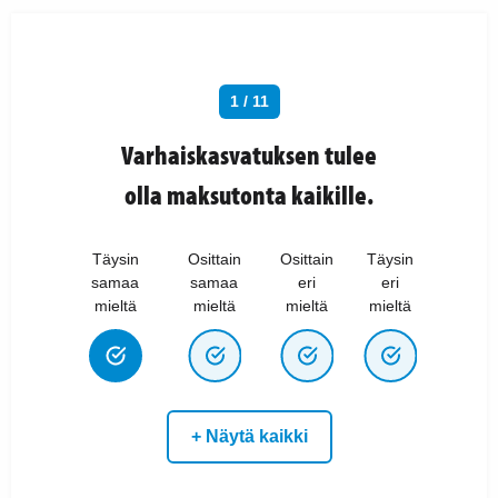
1 / 11
Varhaiskasvatuksen tulee
olla maksutonta kaikille.
Täysin
Osittain
Osittain
Täysin
samaa
samaa
eri
eri
mieltä
mieltä
mieltä
mieltä
+ Näytä kaikki