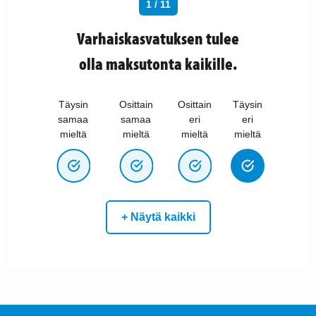
1 / 11
Varhaiskasvatuksen tulee
olla maksutonta kaikille.
Täysin
Osittain
Osittain
Täysin
samaa
samaa
eri
eri
mieltä
mieltä
mieltä
mieltä
+ Näytä kaikki