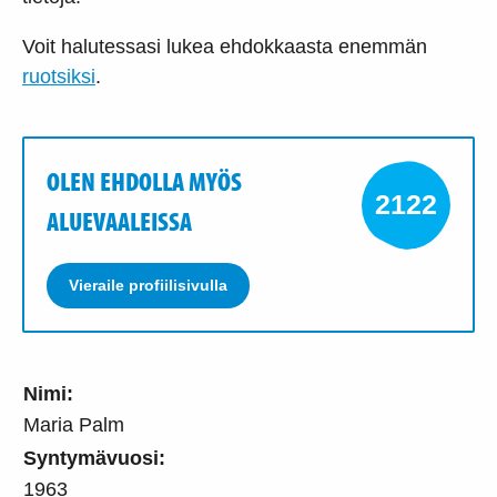
Voit halutessasi lukea ehdokkaasta enemmän
ruotsiksi
.
OLEN EHDOLLA MYÖS
2122
ALUEVAALEISSA
Vieraile profiilisivulla
Nimi:
Maria Palm
Syntymävuosi:
1963