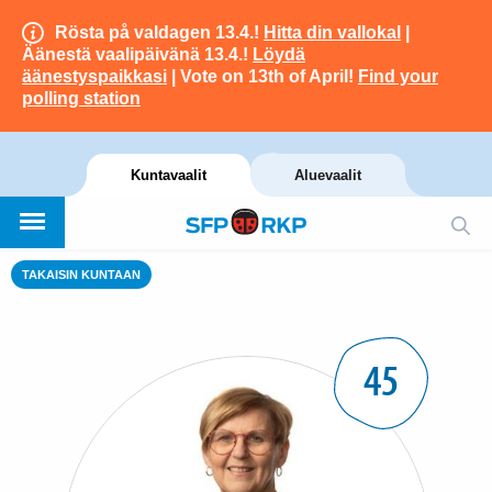
Rösta på valdagen 13.4.!
Hitta din vallokal
|
Äänestä vaalipäivänä 13.4.!
Löydä
äänestyspaikkasi
| Vote on 13th of April!
Find your
polling station
Kuntavaalit
Aluevaalit
TAKAISIN KUNTAAN
45