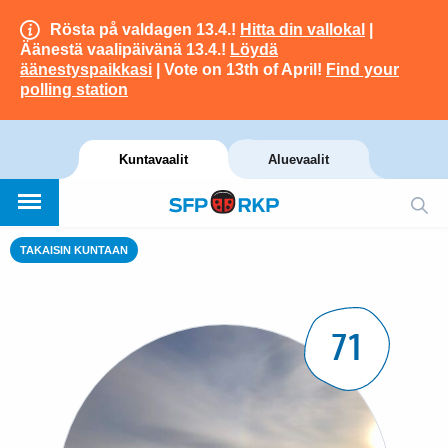
Rösta på valdagen 13.4.!
Hitta din vallokal
|
Äänestä vaalipäivänä 13.4.!
Löydä
äänestyspaikkasi
| Vote on 13th of April!
Find your
polling station
Kuntavaalit
Aluevaalit
TAKAISIN KUNTAAN
71