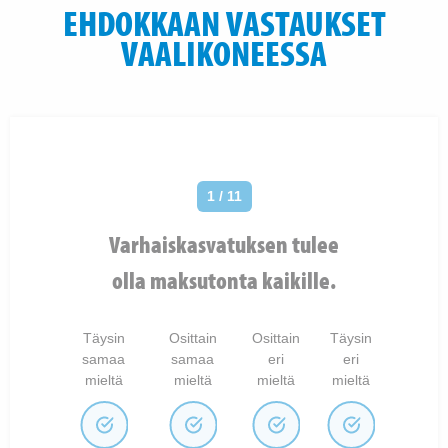
EHDOKKAAN VASTAUKSET
VAALIKONEESSA
1 / 11
Varhaiskasvatuksen tulee
olla maksutonta kaikille.
Täysin
Osittain
Osittain
Täysin
samaa
samaa
eri
eri
mieltä
mieltä
mieltä
mieltä