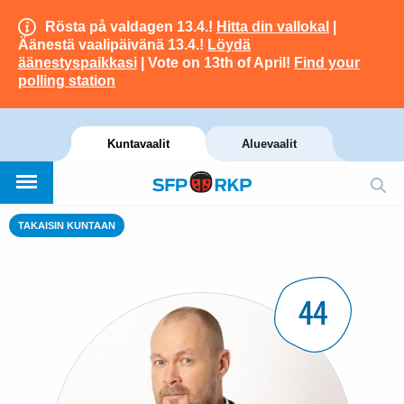
Rösta på valdagen 13.4.!
Hitta din vallokal
|
Äänestä vaalipäivänä 13.4.!
Löydä
äänestyspaikkasi
| Vote on 13th of April!
Find your
polling station
Kuntavaalit
Aluevaalit
TAKAISIN KUNTAAN
44