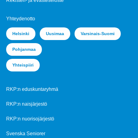
Rekisteri- ja evästeseloste
Yhteydenotto
Helsinki
Uusimaa
Varsinais-Suomi
Pohjanmaa
Yhteispiiri
RKP:n eduskuntaryhmä
RKP:n naisjärjestö
RKP:n nuorisojärjestö
Svenska Seniorer