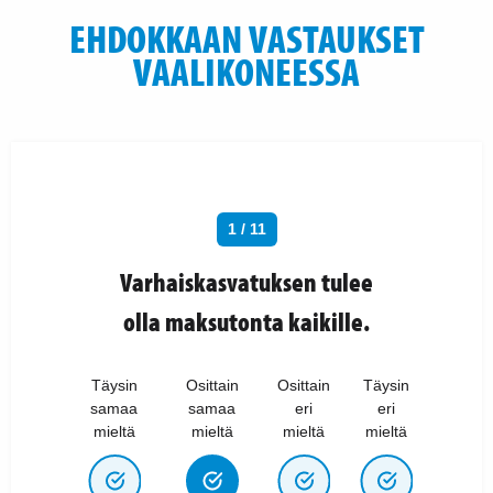
EHDOKKAAN VASTAUKSET
VAALIKONEESSA
1 / 11
Varhaiskasvatuksen tulee
olla maksutonta kaikille.
Täysin
Osittain
Osittain
Täysin
samaa
samaa
eri
eri
mieltä
mieltä
mieltä
mieltä