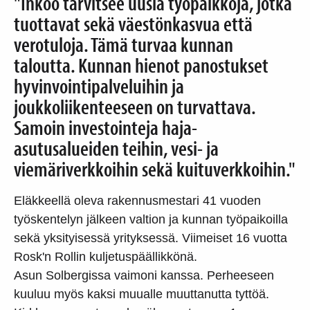
"Inkoo tarvitsee uusia työpaikkoja, jotka
tuottavat sekä väestönkasvua että
verotuloja. Tämä turvaa kunnan
taloutta. Kunnan hienot panostukset
hyvinvointipalveluihin ja
joukkoliikenteeseen on turvattava.
Samoin investointeja haja-
asutusalueiden teihin, vesi- ja
viemäriverkkoihin sekä kuituverkkoihin."
Eläkkeellä oleva rakennusmestari 41 vuoden
työskentelyn jälkeen valtion ja kunnan työpaikoilla
sekä yksityisessä yrityksessä. Viimeiset 16 vuotta
Rosk'n Rollin kuljetuspäällikkönä.
Asun Solbergissa vaimoni kanssa. Perheeseen
kuuluu myös kaksi muualle muuttanutta tyttöä.