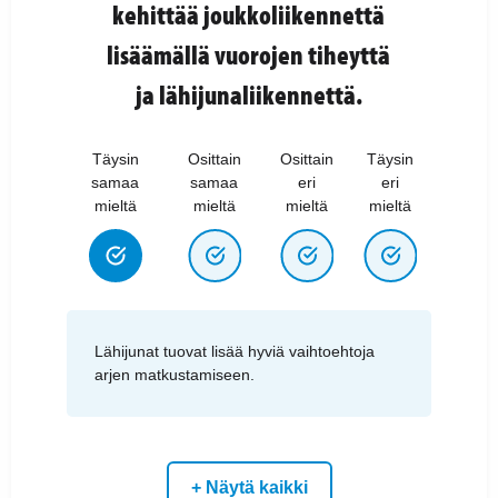
kehittää joukkoliikennettä
lisäämällä vuorojen tiheyttä
ja lähijunaliikennettä.
Täysin
Osittain
Osittain
Täysin
samaa
samaa
eri
eri
mieltä
mieltä
mieltä
mieltä
Lähijunat tuovat lisää hyviä vaihtoehtoja
arjen matkustamiseen.
+ Näytä kaikki