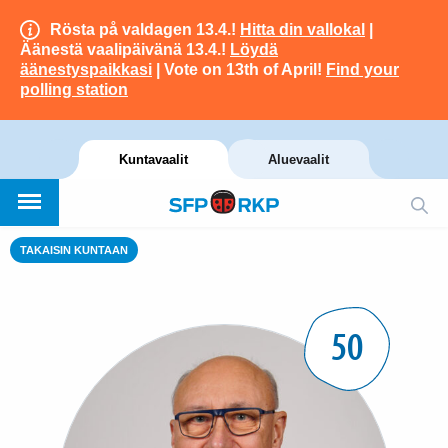
Rösta på valdagen 13.4.!
Hitta din vallokal
|
Äänestä vaalipäivänä 13.4.!
Löydä
äänestyspaikkasi
| Vote on 13th of April!
Find your
polling station
Kuntavaalit
Aluevaalit
TAKAISIN KUNTAAN
50